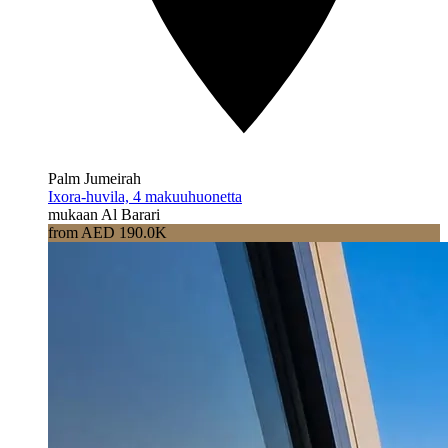
Palm Jumeirah
Ixora-huvila, 4 makuuhuonetta
mukaan Al Barari
from AED 190.0K