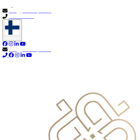
info@primocapital.ae
04 280 3528
Finnish
info@primocapital.ae