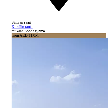
Siniyan saari
Korallin ranta
mukaan Sobha ryhmä
from AED 11.0M