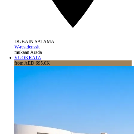
DUBAIN SATAMA
W-residenssit
mukaan Arada
VUOKRATA
from AED 695.0K