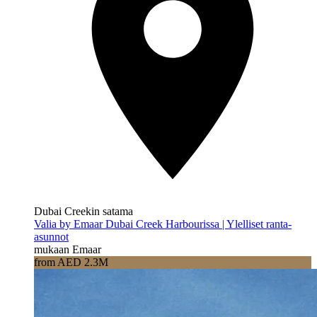
Dubai Creekin satama
Valia by Emaar Dubai Creek Harbourissa | Ylelliset ranta-
asunnot
mukaan Emaar
from AED 2.3M