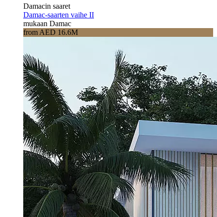
Damacin saaret
Damac-saarten vaihe II
mukaan Damac
from AED 16.6M