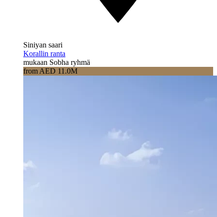
Siniyan saari
Korallin ranta
mukaan Sobha ryhmä
from AED 11.0M