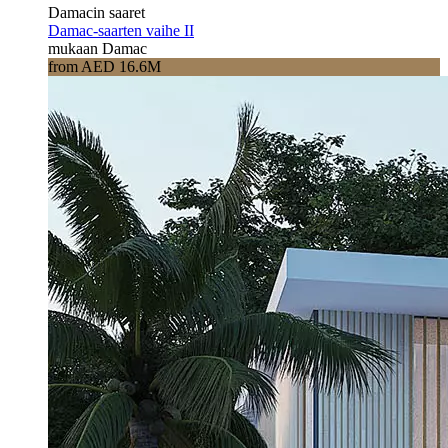
Damacin saaret
Damac-saarten vaihe II
mukaan Damac
from AED 16.6M