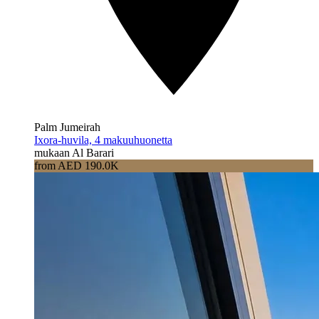
Palm Jumeirah
Ixora-huvila, 4 makuuhuonetta
mukaan Al Barari
from AED 190.0K