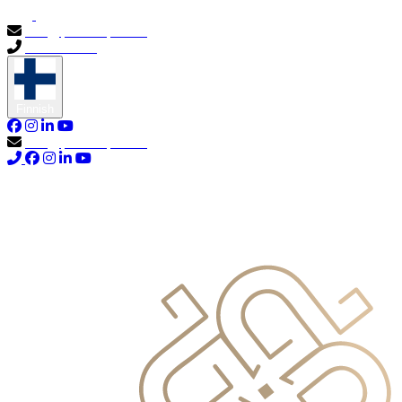
info@primocapital.ae
04 280 3528
Finnish
info@primocapital.ae