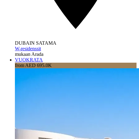
DUBAIN SATAMA
W-residenssit
mukaan Arada
VUOKRATA
from AED 695.0K