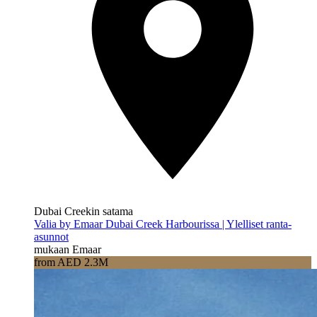
Dubai Creekin satama
Valia by Emaar Dubai Creek Harbourissa | Ylelliset ranta-
asunnot
mukaan Emaar
from AED 2.3M