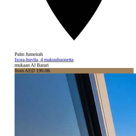
Palm Jumeirah
Ixora-huvila, 4 makuuhuonetta
mukaan Al Barari
from AED 190.0K