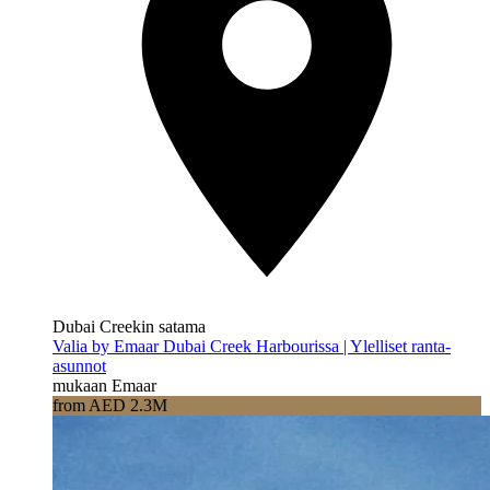
Dubai Creekin satama
Valia by Emaar Dubai Creek Harbourissa | Ylelliset ranta-
asunnot
mukaan Emaar
from AED 2.3M