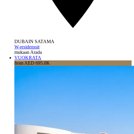
DUBAIN SATAMA
W-residenssit
mukaan Arada
VUOKRATA
from AED 695.0K