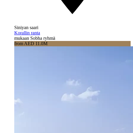
Siniyan saari
Korallin ranta
mukaan Sobha ryhmä
from AED 11.0M