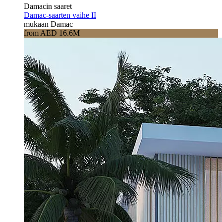
Damacin saaret
Damac-saarten vaihe II
mukaan Damac
from AED 16.6M