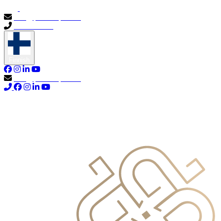
info@primocapital.ae
04 280 3528
Finnish
info@primocapital.ae