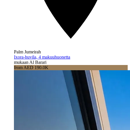
Palm Jumeirah
Ixora-huvila, 4 makuuhuonetta
mukaan Al Barari
from AED 190.0K