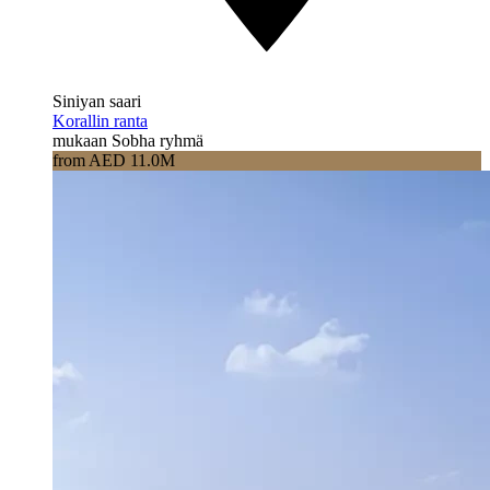
Siniyan saari
Korallin ranta
mukaan Sobha ryhmä
from AED 11.0M