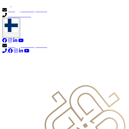
info@primocapital.ae
04 280 3528
Finnish
info@primocapital.ae