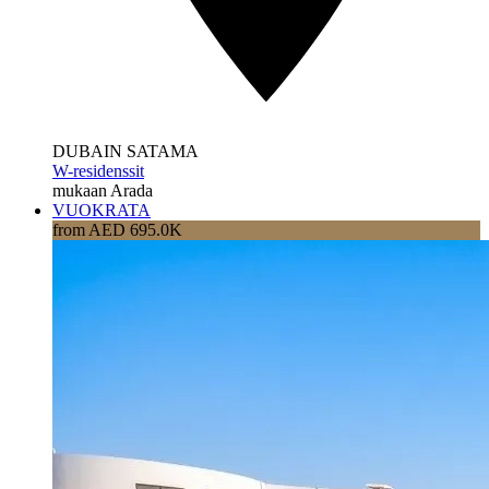
DUBAIN SATAMA
W-residenssit
mukaan Arada
VUOKRATA
from AED 695.0K