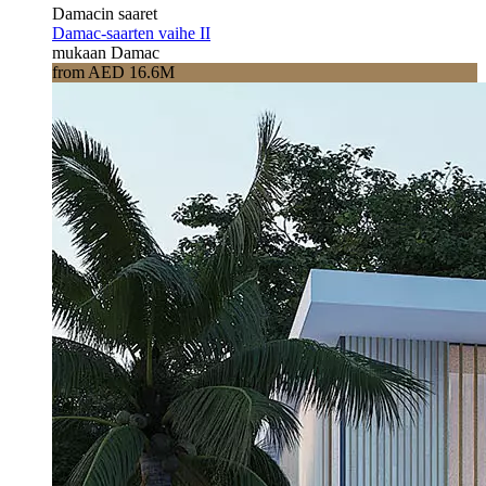
Damacin saaret
Damac-saarten vaihe II
mukaan Damac
from AED 16.6M