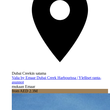
Dubai Creekin satama
Valia by Emaar Dubai Creek Harbourissa | Ylelliset ranta-
asunnot
mukaan Emaar
from AED 2.3M