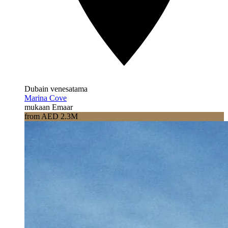
Dubain venesatama
Marina Cove
mukaan Emaar
from AED 2.3M