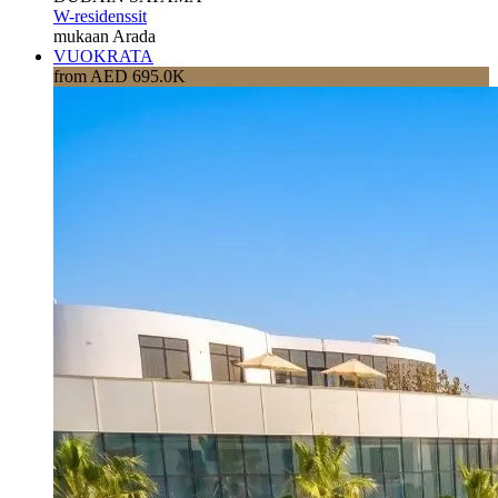
W-residenssit
mukaan Arada
VUOKRATA
from AED 695.0K