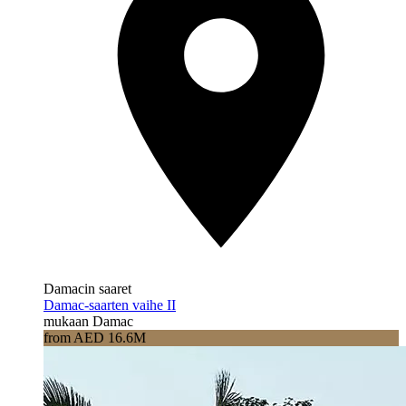
Damacin saaret
Damac-saarten vaihe II
mukaan Damac
from AED 16.6M