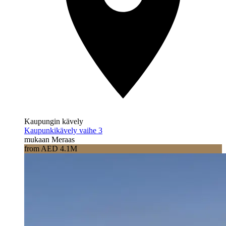
Kaupungin kävely
Kaupunkikävely vaihe 3
mukaan Meraas
from AED 4.1M