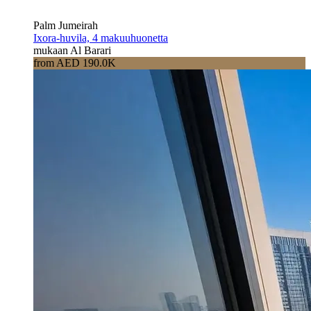
Palm Jumeirah
Ixora-huvila, 4 makuuhuonetta
mukaan Al Barari
from AED 190.0K