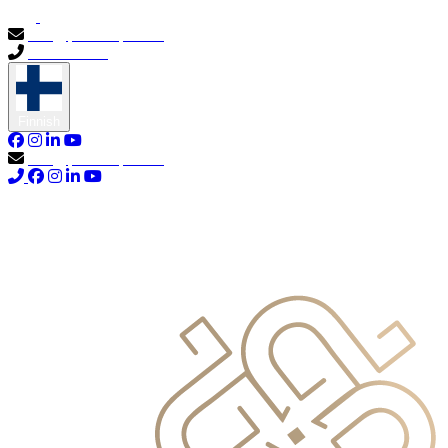
info@primocapital.ae
04 280 3528
Finnish
info@primocapital.ae