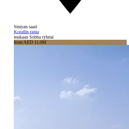
Siniyan saari
Korallin ranta
mukaan Sobha ryhmä
from AED 11.0M