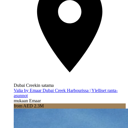
Dubai Creekin satama
Valia by Emaar Dubai Creek Harbourissa | Ylelliset ranta-
asunnot
mukaan Emaar
from AED 2.3M