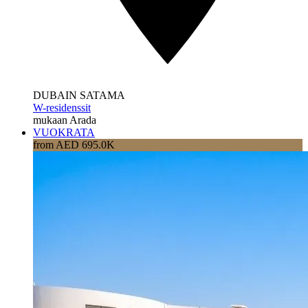
DUBAIN SATAMA
W-residenssit
mukaan Arada
VUOKRATA
from AED 695.0K