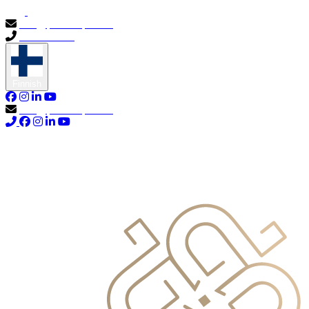
info@primocapital.ae
04 280 3528
Finnish
info@primocapital.ae