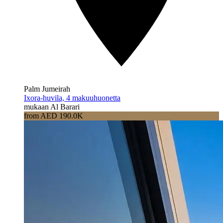
Palm Jumeirah
Ixora-huvila, 4 makuuhuonetta
mukaan Al Barari
from AED 190.0K