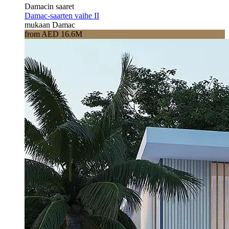
Damacin saaret
Damac-saarten vaihe II
mukaan Damac
from AED 16.6M