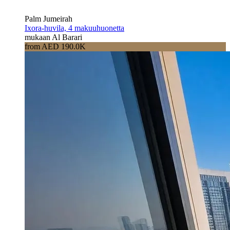
Palm Jumeirah
Ixora-huvila, 4 makuuhuonetta
mukaan Al Barari
from AED 190.0K