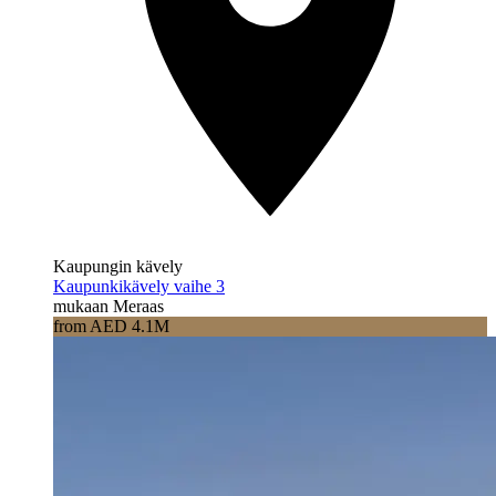
Kaupungin kävely
Kaupunkikävely vaihe 3
mukaan Meraas
from AED 4.1M