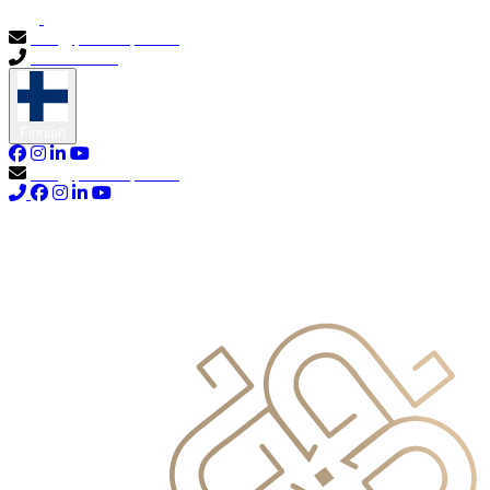
info@primocapital.ae
04 280 3528
Finnish
info@primocapital.ae