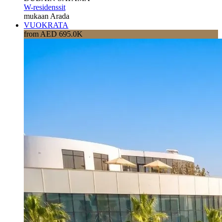
W-residenssit
mukaan Arada
VUOKRATA
from AED 695.0K