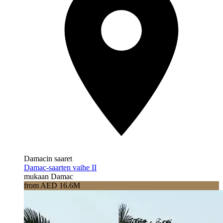
Damacin saaret
Damac-saarten vaihe II
mukaan Damac
from AED 16.6M