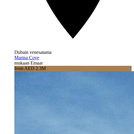
Dubain venesatama
Marina Cove
mukaan Emaar
from AED 2.3M