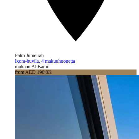
Palm Jumeirah
Ixora-huvila, 4 makuuhuonetta
mukaan Al Barari
from AED 190.0K