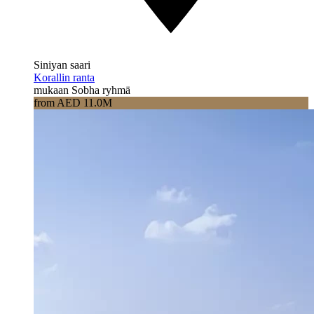
Siniyan saari
Korallin ranta
mukaan Sobha ryhmä
from AED 11.0M