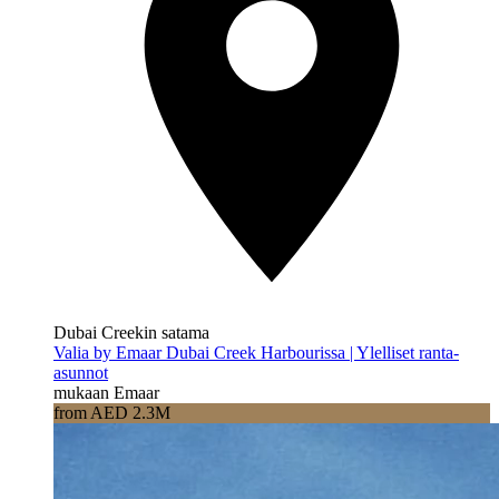
Dubai Creekin satama
Valia by Emaar Dubai Creek Harbourissa | Ylelliset ranta-
asunnot
mukaan Emaar
from AED 2.3M