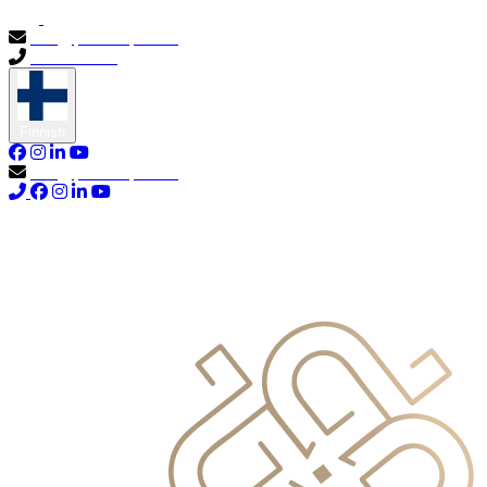
info@primocapital.ae
04 280 3528
Finnish
info@primocapital.ae