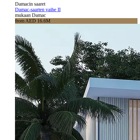
Damacin saaret
Damac-saarten vaihe II
mukaan Damac
from AED 16.6M