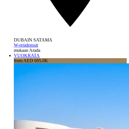
DUBAIN SATAMA
W-residenssit
mukaan Arada
VUOKRATA
from AED 695.0K