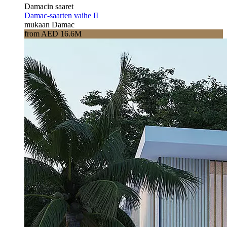
Damacin saaret
Damac-saarten vaihe II
mukaan Damac
from AED 16.6M