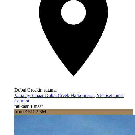
Dubai Creekin satama
Valia by Emaar Dubai Creek Harbourissa | Ylelliset ranta-
asunnot
mukaan Emaar
from AED 2.3M