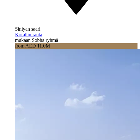
Siniyan saari
Korallin ranta
mukaan Sobha ryhmä
from AED 11.0M