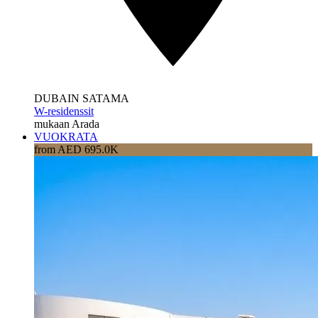
DUBAIN SATAMA
W-residenssit
mukaan Arada
VUOKRATA
from AED 695.0K