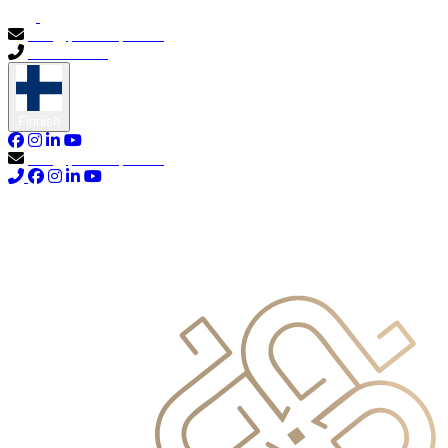
info@primocapital.ae
04 280 3528
Finnish
info@primocapital.ae