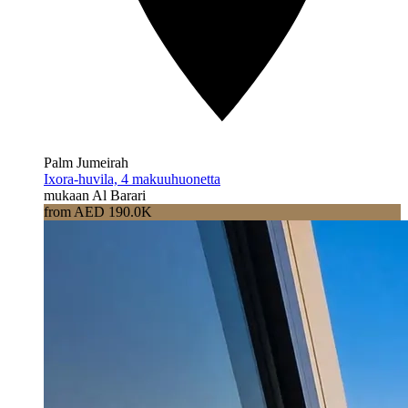
Palm Jumeirah
Ixora-huvila, 4 makuuhuonetta
mukaan Al Barari
from AED 190.0K