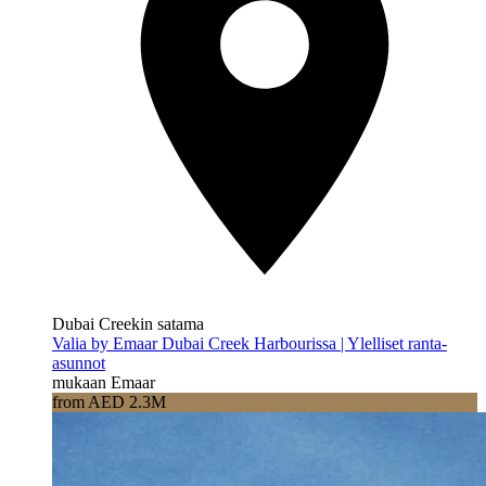
Dubai Creekin satama
Valia by Emaar Dubai Creek Harbourissa | Ylelliset ranta-
asunnot
mukaan Emaar
from AED 2.3M