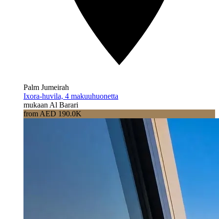
Palm Jumeirah
Ixora-huvila, 4 makuuhuonetta
mukaan Al Barari
from AED 190.0K