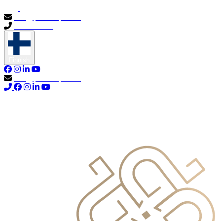
info@primocapital.ae
04 280 3528
Finnish
info@primocapital.ae