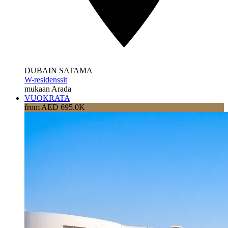
DUBAIN SATAMA
W-residenssit
mukaan Arada
VUOKRATA
from AED 695.0K