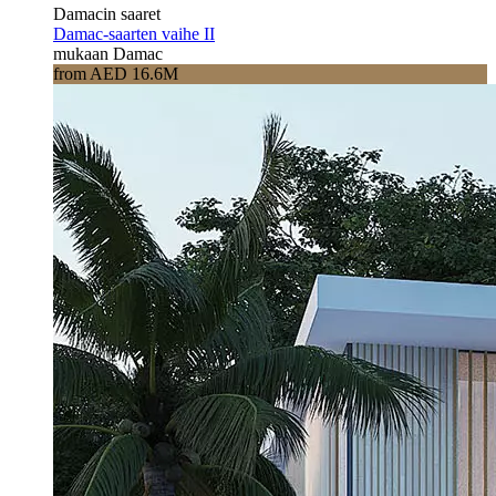
Damacin saaret
Damac-saarten vaihe II
mukaan Damac
from AED 16.6M