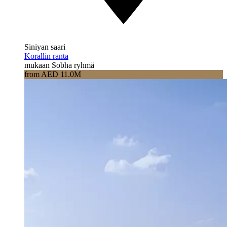
Siniyan saari
Korallin ranta
mukaan Sobha ryhmä
from AED 11.0M