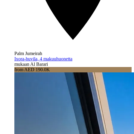
Palm Jumeirah
Ixora-huvila, 4 makuuhuonetta
mukaan Al Barari
from AED 190.0K