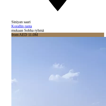
Siniyan saari
Korallin ranta
mukaan Sobha ryhmä
from AED 11.0M