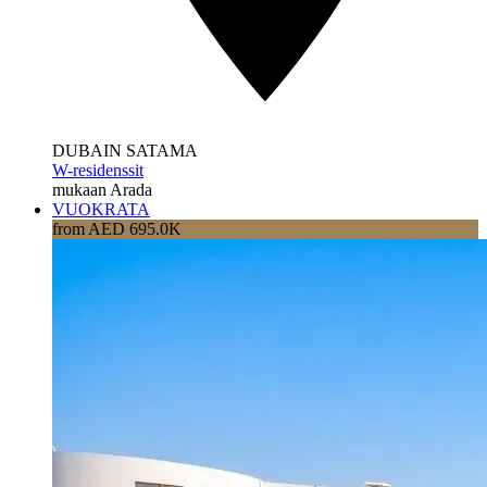
DUBAIN SATAMA
W-residenssit
mukaan Arada
VUOKRATA
from AED 695.0K