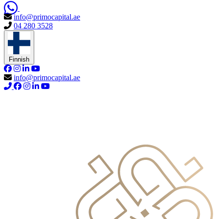
info@primocapital.ae
04 280 3528
Finnish
info@primocapital.ae