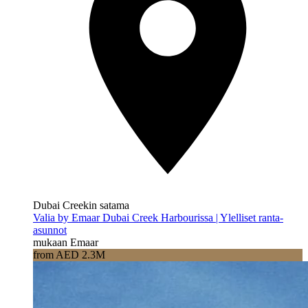
Dubai Creekin satama
Valia by Emaar Dubai Creek Harbourissa | Ylelliset ranta-
asunnot
mukaan Emaar
from AED 2.3M