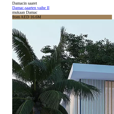
Damacin saaret
Damac-saarten vaihe II
mukaan Damac
from AED 16.6M