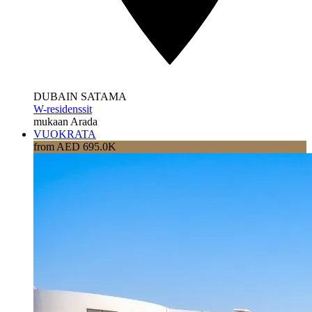
DUBAIN SATAMA
W-residenssit
mukaan Arada
VUOKRATA
from AED 695.0K