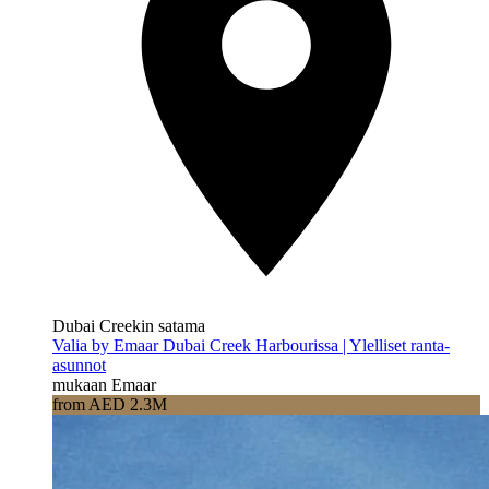
Dubai Creekin satama
Valia by Emaar Dubai Creek Harbourissa | Ylelliset ranta-
asunnot
mukaan Emaar
from AED 2.3M