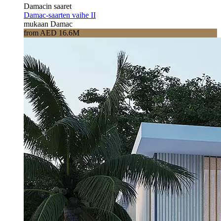
Damacin saaret
Damac-saarten vaihe II
mukaan Damac
from AED 16.6M