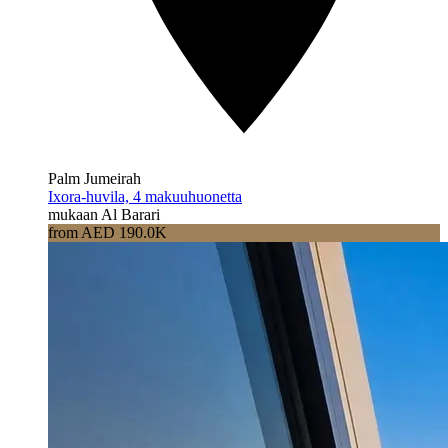
Palm Jumeirah
Ixora-huvila, 4 makuuhuonetta
mukaan Al Barari
from AED 190.0K