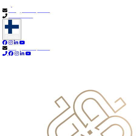
info@primocapital.ae
04 280 3528
Finnish
info@primocapital.ae