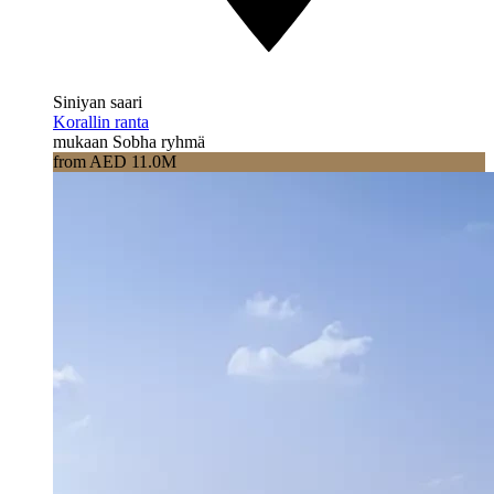
Siniyan saari
Korallin ranta
mukaan Sobha ryhmä
from AED 11.0M