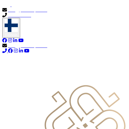
info@primocapital.ae
04 280 3528
Finnish
info@primocapital.ae