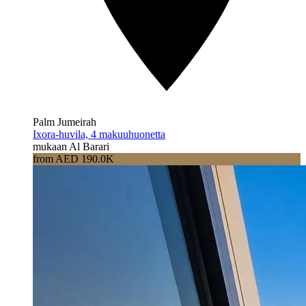
Palm Jumeirah
Ixora-huvila, 4 makuuhuonetta
mukaan Al Barari
from AED 190.0K