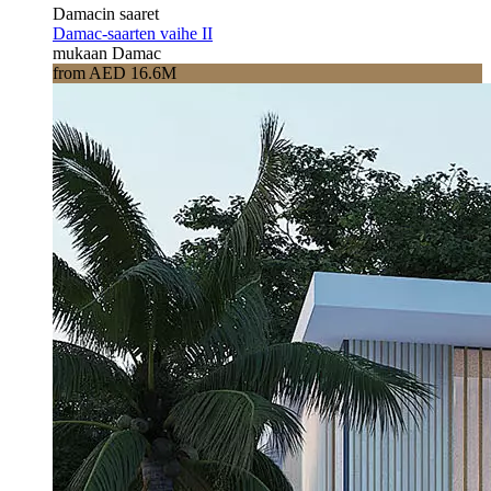
Damacin saaret
Damac-saarten vaihe II
mukaan Damac
from AED 16.6M