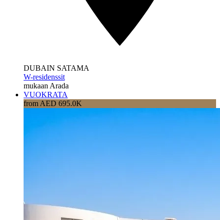
DUBAIN SATAMA
W-residenssit
mukaan Arada
VUOKRATA
from AED 695.0K