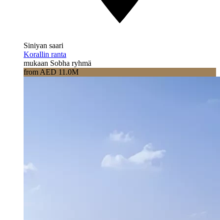
Siniyan saari
Korallin ranta
mukaan Sobha ryhmä
from AED 11.0M