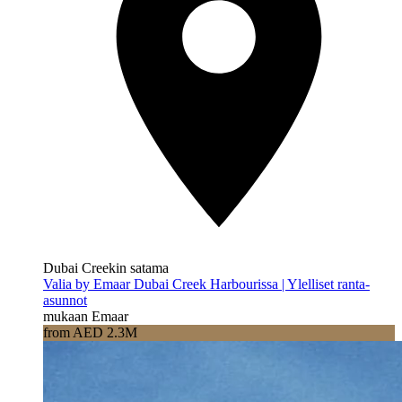
Dubai Creekin satama
Valia by Emaar Dubai Creek Harbourissa | Ylelliset ranta-
asunnot
mukaan Emaar
from AED 2.3M