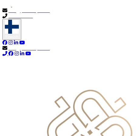
info@primocapital.ae
04 280 3528
Finnish
info@primocapital.ae