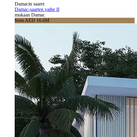
Damacin saaret
Damac-saarten vaihe II
mukaan Damac
from AED 16.6M