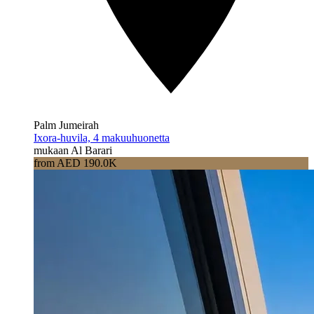
Palm Jumeirah
Ixora-huvila, 4 makuuhuonetta
mukaan Al Barari
from AED 190.0K