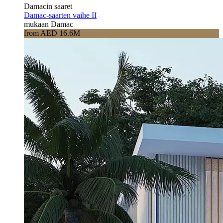
Damacin saaret
Damac-saarten vaihe II
mukaan Damac
from AED 16.6M