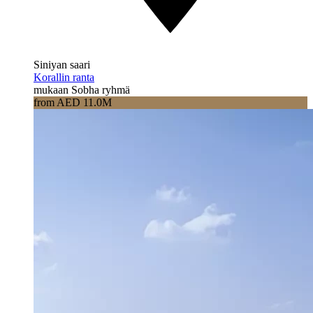
Siniyan saari
Korallin ranta
mukaan Sobha ryhmä
from AED 11.0M