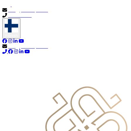
info@primocapital.ae
04 280 3528
Finnish
info@primocapital.ae