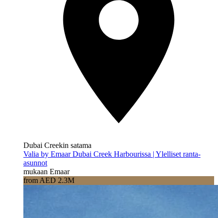
Dubai Creekin satama
Valia by Emaar Dubai Creek Harbourissa | Ylelliset ranta-
asunnot
mukaan Emaar
from AED 2.3M