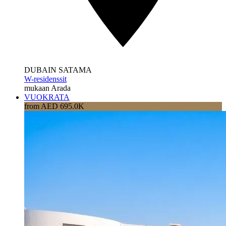
DUBAIN SATAMA
W-residenssit
mukaan Arada
VUOKRATA
from AED 695.0K