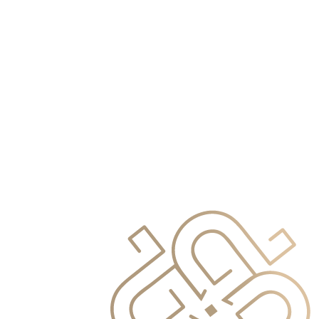
info@primocapital.ae
04 280 3528
Finnish
info@primocapital.ae