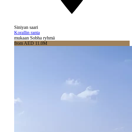
Siniyan saari
Korallin ranta
mukaan Sobha ryhmä
from AED 11.0M