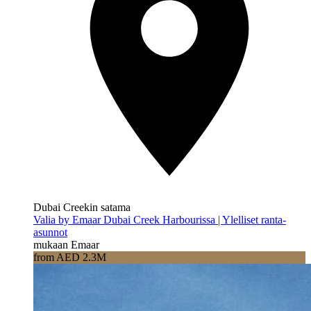
Dubai Creekin satama
Valia by Emaar Dubai Creek Harbourissa | Ylelliset ranta-
asunnot
mukaan Emaar
from AED 2.3M