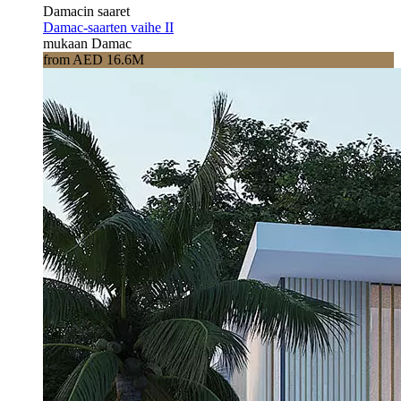
Damacin saaret
Damac-saarten vaihe II
mukaan Damac
from AED 16.6M