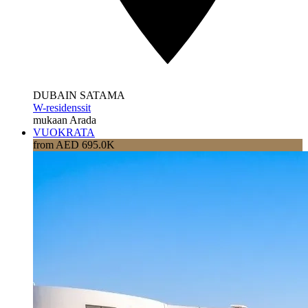
DUBAIN SATAMA
W-residenssit
mukaan Arada
VUOKRATA
from AED 695.0K