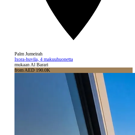
Palm Jumeirah
Ixora-huvila, 4 makuuhuonetta
mukaan Al Barari
from AED 190.0K