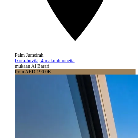
Palm Jumeirah
Ixora-huvila, 4 makuuhuonetta
mukaan Al Barari
from AED 190.0K