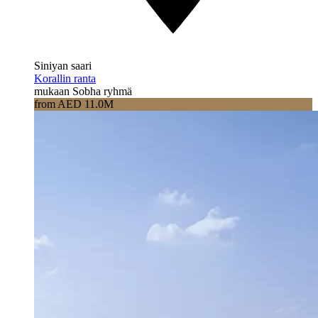
Siniyan saari
Korallin ranta
mukaan Sobha ryhmä
from AED 11.0M