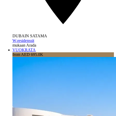
DUBAIN SATAMA
W-residenssit
mukaan Arada
VUOKRATA
from AED 695.0K