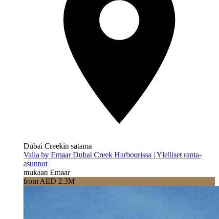
Dubai Creekin satama
Valia by Emaar Dubai Creek Harbourissa | Ylelliset ranta-
asunnot
mukaan Emaar
from AED 2.3M