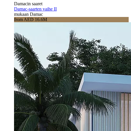
Damacin saaret
Damac-saarten vaihe II
mukaan Damac
from AED 16.6M