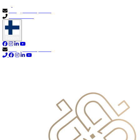
info@primocapital.ae
04 280 3528
Finnish
info@primocapital.ae