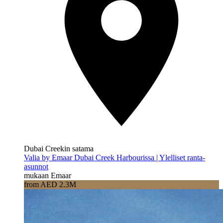
Dubai Creekin satama
Valia by Emaar Dubai Creek Harbourissa | Ylelliset ranta-
asunnot
mukaan Emaar
from AED 2.3M