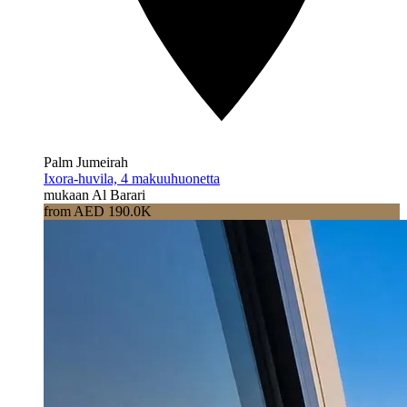
Palm Jumeirah
Ixora-huvila, 4 makuuhuonetta
mukaan Al Barari
from AED 190.0K