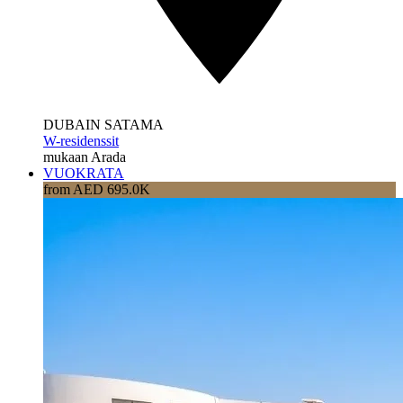
DUBAIN SATAMA
W-residenssit
mukaan Arada
VUOKRATA
from AED 695.0K