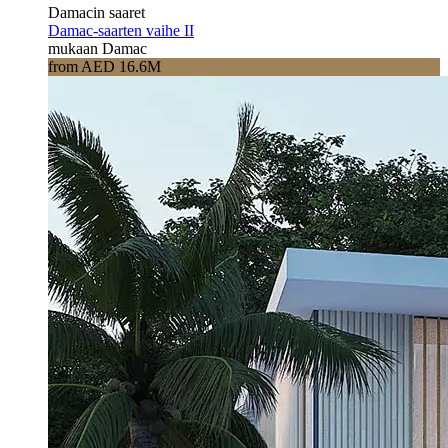
Damacin saaret
Damac-saarten vaihe II
mukaan Damac
from AED 16.6M