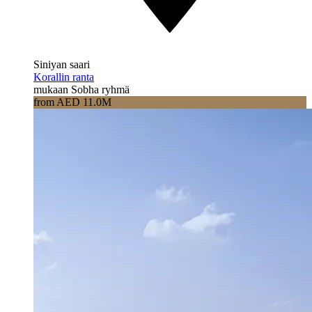
Siniyan saari
Korallin ranta
mukaan Sobha ryhmä
from AED 11.0M