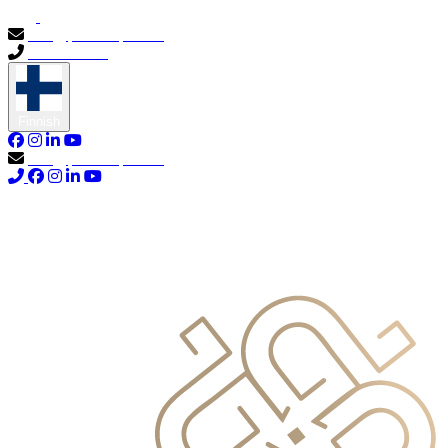
info@primocapital.ae
04 280 3528
Finnish
info@primocapital.ae