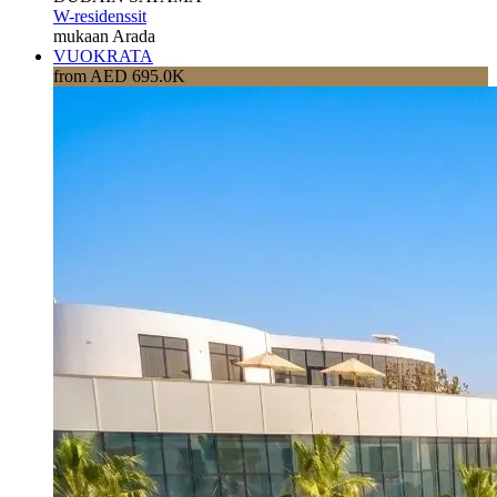
W-residenssit
mukaan Arada
VUOKRATA
from AED 695.0K