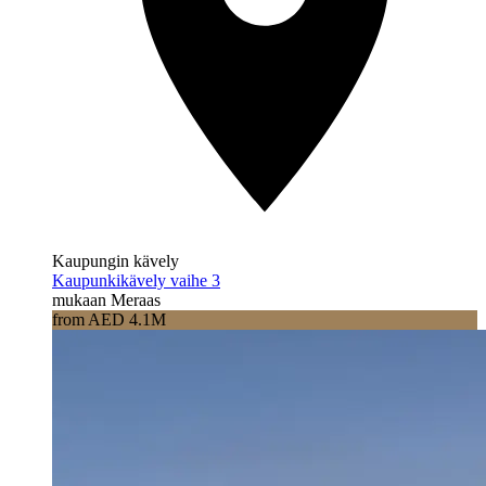
Kaupungin kävely
Kaupunkikävely vaihe 3
mukaan Meraas
from AED 4.1M