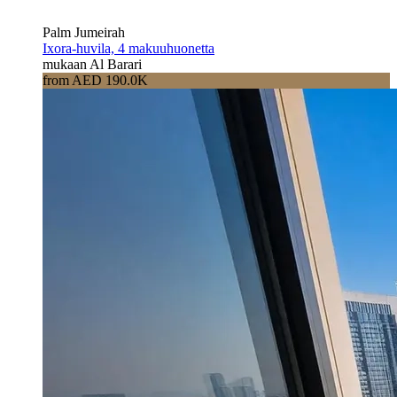
Palm Jumeirah
Ixora-huvila, 4 makuuhuonetta
mukaan Al Barari
from AED 190.0K