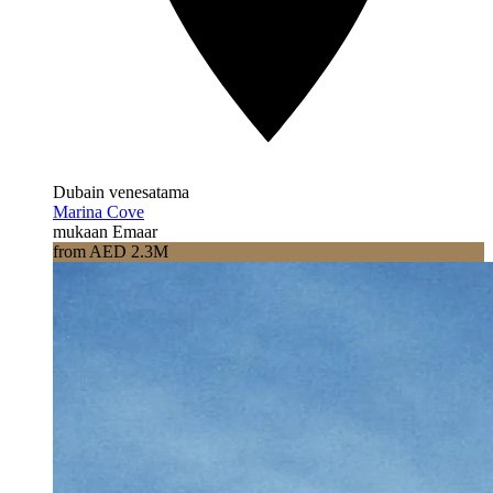
Dubain venesatama
Marina Cove
mukaan Emaar
from AED 2.3M