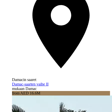
Damacin saaret
Damac-saarten vaihe II
mukaan Damac
from AED 16.6M