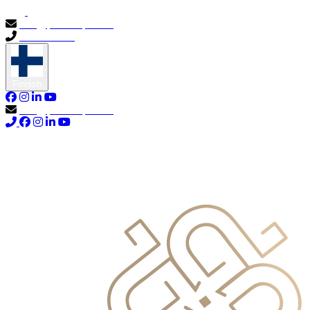
info@primocapital.ae
04 280 3528
Finnish
info@primocapital.ae