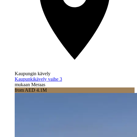
Kaupungin kävely
Kaupunkikävely vaihe 3
mukaan Meraas
from AED 4.1M