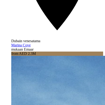
Dubain venesatama
Marina Cove
mukaan Emaar
from AED 2.3M