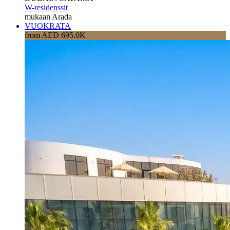
W-residenssit
mukaan Arada
VUOKRATA
from AED 695.0K