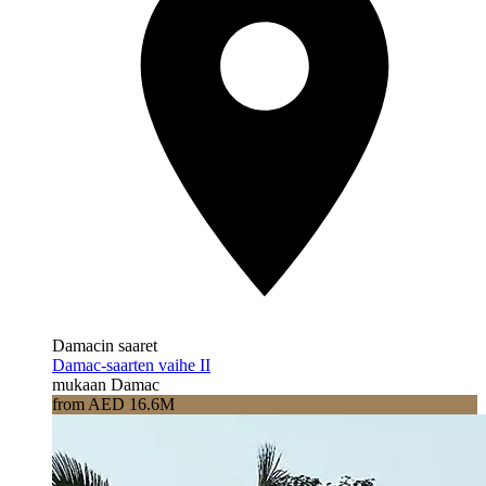
Damacin saaret
Damac-saarten vaihe II
mukaan Damac
from AED 16.6M