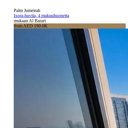
Palm Jumeirah
Ixora-huvila, 4 makuuhuonetta
mukaan Al Barari
from AED 190.0K