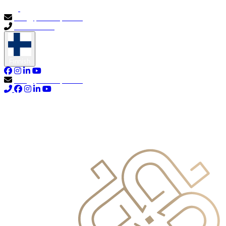
info@primocapital.ae
04 280 3528
Finnish
info@primocapital.ae