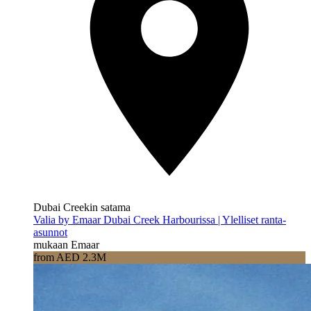
Dubai Creekin satama
Valia by Emaar Dubai Creek Harbourissa | Ylelliset ranta-
asunnot
mukaan Emaar
from AED 2.3M