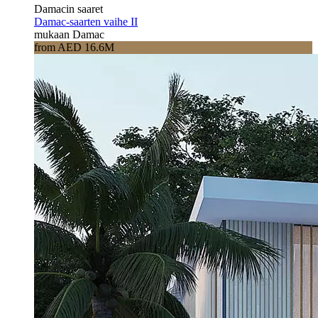
Damacin saaret
Damac-saarten vaihe II
mukaan Damac
from AED 16.6M