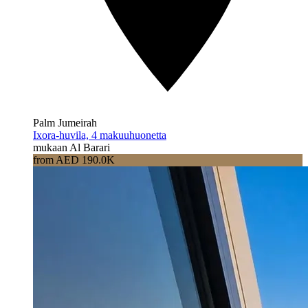
Palm Jumeirah
Ixora-huvila, 4 makuuhuonetta
mukaan Al Barari
from AED 190.0K