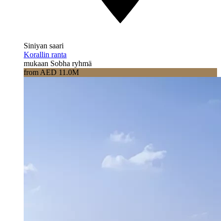
Siniyan saari
Korallin ranta
mukaan Sobha ryhmä
from AED 11.0M