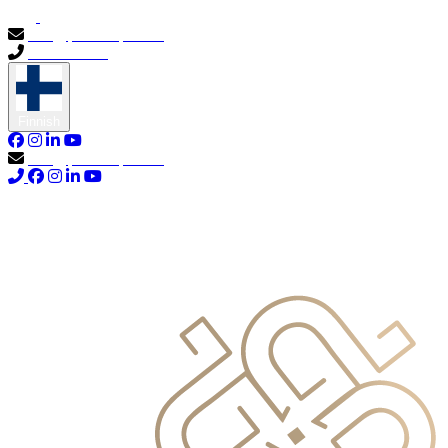
info@primocapital.ae
04 280 3528
Finnish
info@primocapital.ae