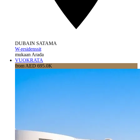
DUBAIN SATAMA
W-residenssit
mukaan Arada
VUOKRATA
from AED 695.0K