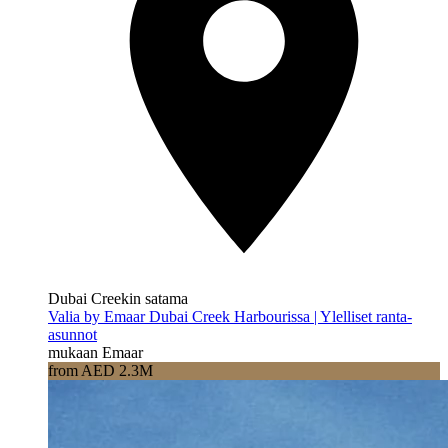
Dubai Creekin satama
Valia by Emaar Dubai Creek Harbourissa | Ylelliset ranta-
asunnot
mukaan Emaar
from AED 2.3M