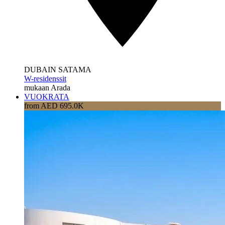
DUBAIN SATAMA
W-residenssit
mukaan Arada
VUOKRATA
from AED 695.0K