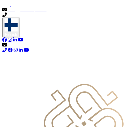
info@primocapital.ae
04 280 3528
Finnish
info@primocapital.ae