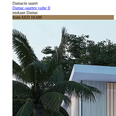
Damacin saaret
Damac-saarten vaihe II
mukaan Damac
from AED 16.6M