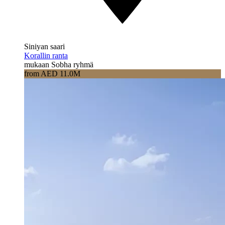
Siniyan saari
Korallin ranta
mukaan Sobha ryhmä
from AED 11.0M