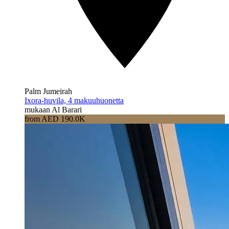
Palm Jumeirah
Ixora-huvila, 4 makuuhuonetta
mukaan Al Barari
from AED 190.0K