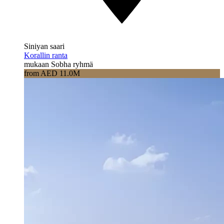
Siniyan saari
Korallin ranta
mukaan Sobha ryhmä
from AED 11.0M