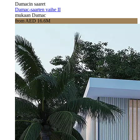
Damacin saaret
Damac-saarten vaihe II
mukaan Damac
from AED 16.6M