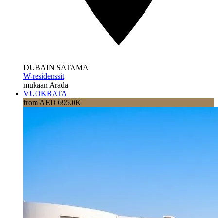
DUBAIN SATAMA
W-residenssit
mukaan Arada
VUOKRATA
from AED 695.0K