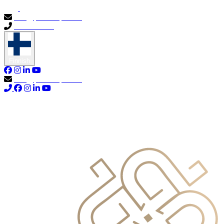
info@primocapital.ae
04 280 3528
Finnish
info@primocapital.ae