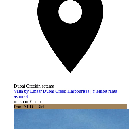
Dubai Creekin satama
Valia by Emaar Dubai Creek Harbourissa | Ylelliset ranta-
asunnot
mukaan Emaar
from AED 2.3M