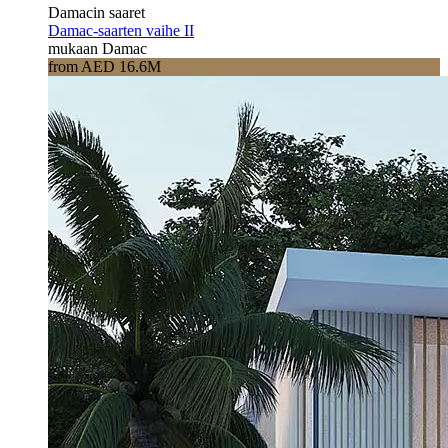
Damacin saaret
Damac-saarten vaihe II
mukaan Damac
from AED 16.6M