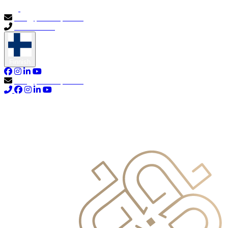
info@primocapital.ae
04 280 3528
Finnish
info@primocapital.ae