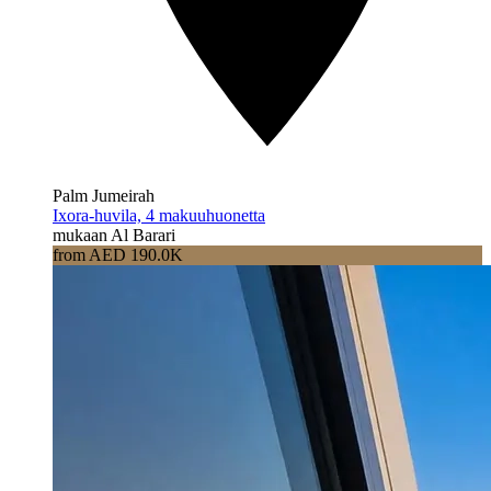
Palm Jumeirah
Ixora-huvila, 4 makuuhuonetta
mukaan Al Barari
from AED 190.0K