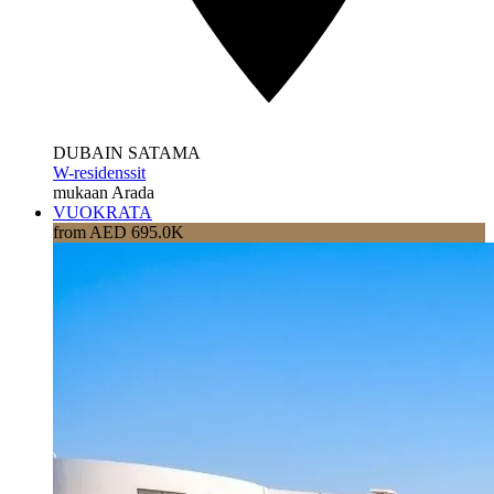
DUBAIN SATAMA
W-residenssit
mukaan Arada
VUOKRATA
from AED 695.0K