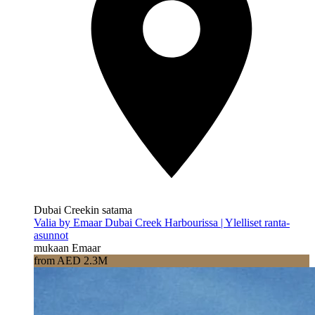
Dubai Creekin satama
Valia by Emaar Dubai Creek Harbourissa | Ylelliset ranta-
asunnot
mukaan Emaar
from AED 2.3M