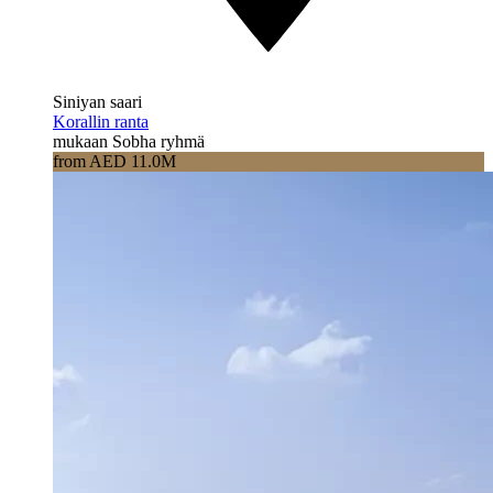
Siniyan saari
Korallin ranta
mukaan Sobha ryhmä
from AED 11.0M