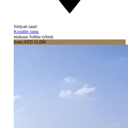
Siniyan saari
Korallin ranta
mukaan Sobha ryhmä
from AED 11.0M