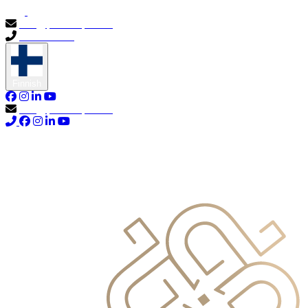
info@primocapital.ae
04 280 3528
Finnish
info@primocapital.ae