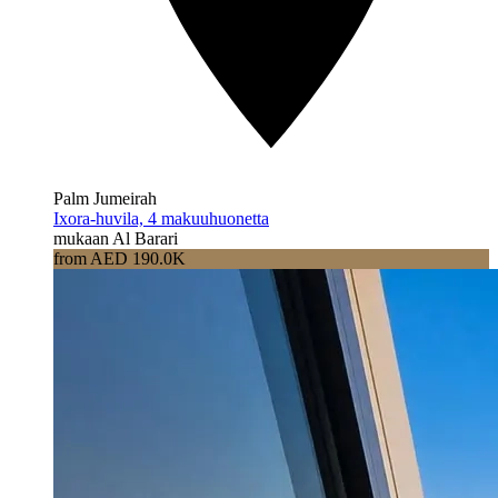
Palm Jumeirah
Ixora-huvila, 4 makuuhuonetta
mukaan Al Barari
from AED 190.0K