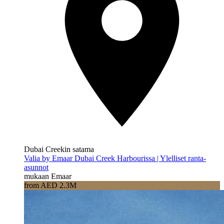
Dubai Creekin satama
Valia by Emaar Dubai Creek Harbourissa | Ylelliset ranta-
asunnot
mukaan Emaar
from AED 2.3M