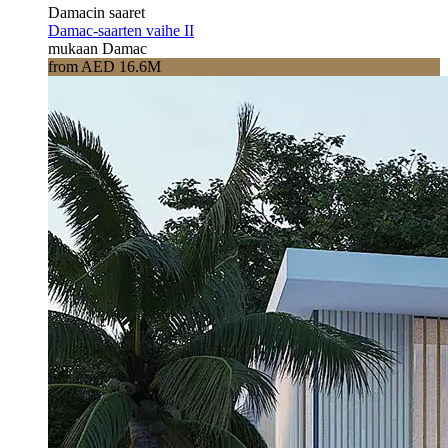
Damacin saaret
Damac-saarten vaihe II
mukaan Damac
from AED 16.6M