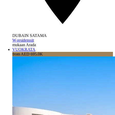
DUBAIN SATAMA
W-residenssit
mukaan Arada
VUOKRATA
from AED 695.0K