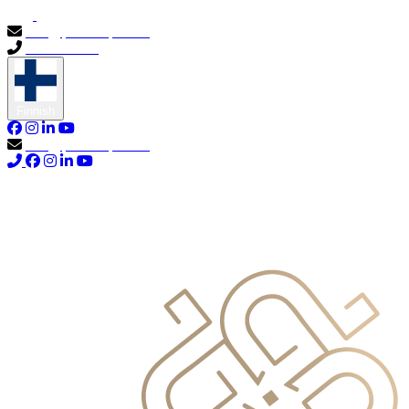
info@primocapital.ae
04 280 3528
Finnish
info@primocapital.ae