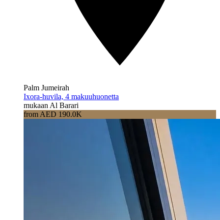
Palm Jumeirah
Ixora-huvila, 4 makuuhuonetta
mukaan Al Barari
from AED 190.0K