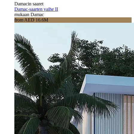
Damacin saaret
Damac-saarten vaihe II
mukaan Damac
from AED 16.6M