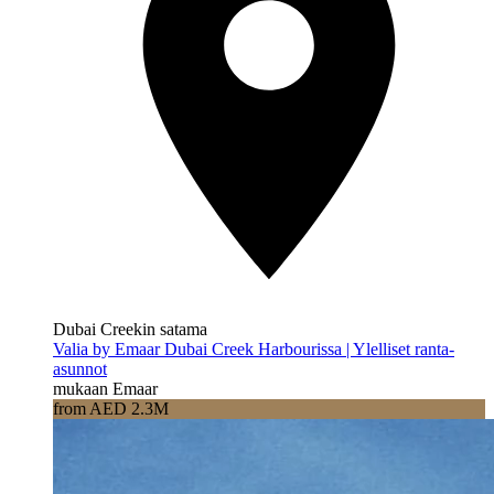
Dubai Creekin satama
Valia by Emaar Dubai Creek Harbourissa | Ylelliset ranta-
asunnot
mukaan Emaar
from AED 2.3M