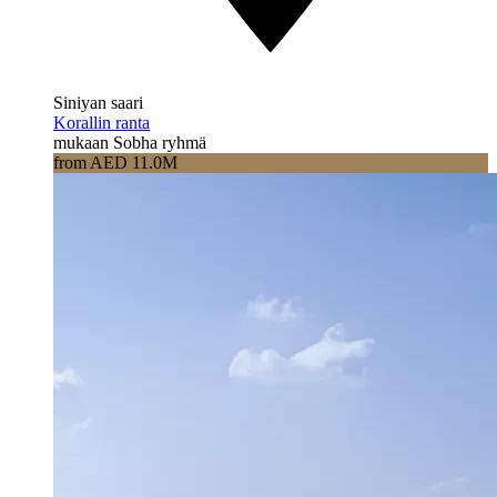
Siniyan saari
Korallin ranta
mukaan Sobha ryhmä
from AED 11.0M