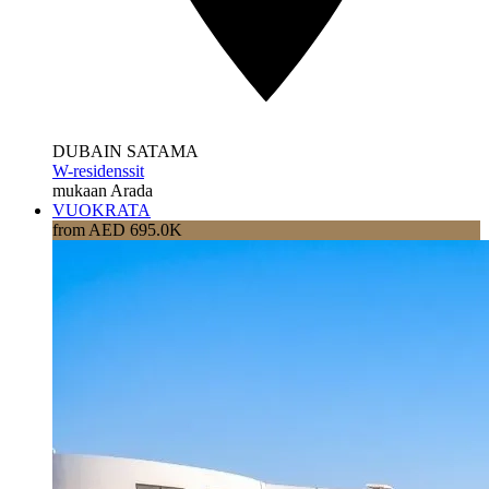
DUBAIN SATAMA
W-residenssit
mukaan Arada
VUOKRATA
from AED 695.0K