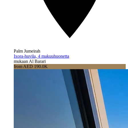
Palm Jumeirah
Ixora-huvila, 4 makuuhuonetta
mukaan Al Barari
from AED 190.0K