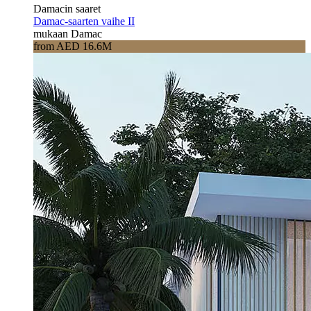
Damacin saaret
Damac-saarten vaihe II
mukaan Damac
from AED 16.6M