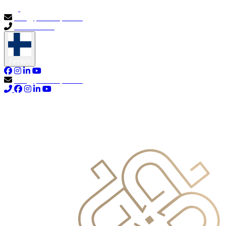
info@primocapital.ae
04 280 3528
Finnish
info@primocapital.ae