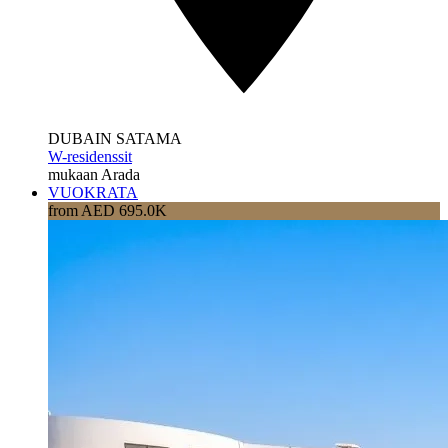
DUBAIN SATAMA
W-residenssit
mukaan Arada
VUOKRATA
from AED 695.0K