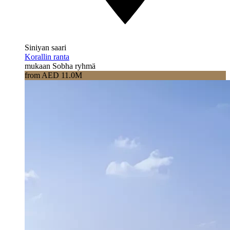
Siniyan saari
Korallin ranta
mukaan Sobha ryhmä
from AED 11.0M