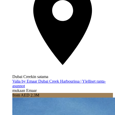
Dubai Creekin satama
Valia by Emaar Dubai Creek Harbourissa | Ylelliset ranta-
asunnot
mukaan Emaar
from AED 2.3M