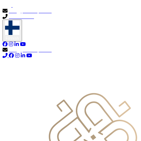
info@primocapital.ae
04 280 3528
Finnish
info@primocapital.ae