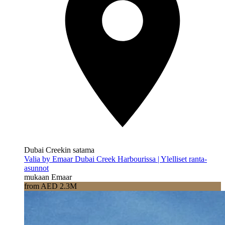
Dubai Creekin satama
Valia by Emaar Dubai Creek Harbourissa | Ylelliset ranta-
asunnot
mukaan Emaar
from AED 2.3M