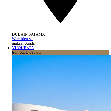
DUBAIN SATAMA
W-residenssit
mukaan Arada
VUOKRATA
from AED 695.0K