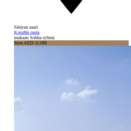
Siniyan saari
Korallin ranta
mukaan Sobha ryhmä
from AED 11.0M