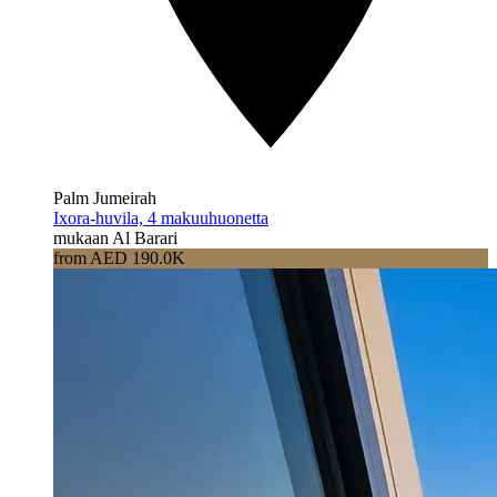
Palm Jumeirah
Ixora-huvila, 4 makuuhuonetta
mukaan Al Barari
from AED 190.0K