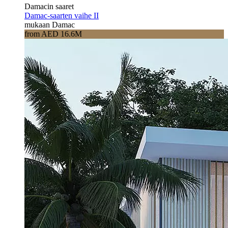
Damacin saaret
Damac-saarten vaihe II
mukaan Damac
from AED 16.6M