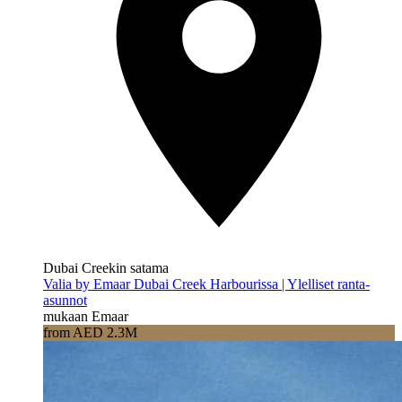
Dubai Creekin satama
Valia by Emaar Dubai Creek Harbourissa | Ylelliset ranta-
asunnot
mukaan Emaar
from AED 2.3M