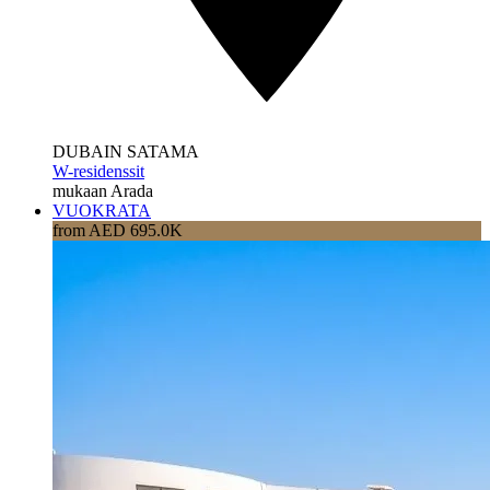
DUBAIN SATAMA
W-residenssit
mukaan Arada
VUOKRATA
from AED 695.0K