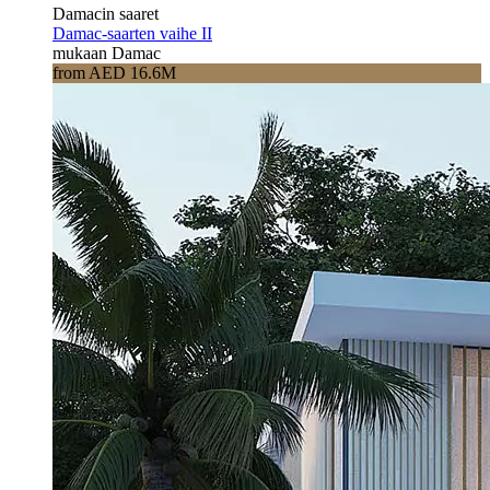
Damacin saaret
Damac-saarten vaihe II
mukaan Damac
from AED 16.6M