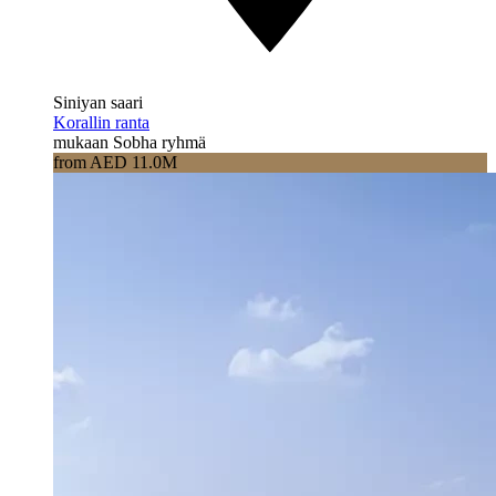
Siniyan saari
Korallin ranta
mukaan Sobha ryhmä
from AED 11.0M