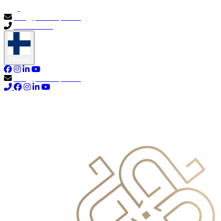
info@primocapital.ae
04 280 3528
Finnish
info@primocapital.ae