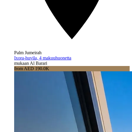
Palm Jumeirah
Ixora-huvila, 4 makuuhuonetta
mukaan Al Barari
from AED 190.0K