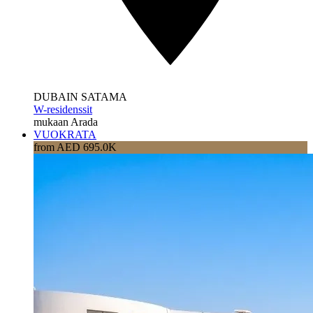
DUBAIN SATAMA
W-residenssit
mukaan Arada
VUOKRATA
from AED 695.0K