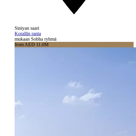
Siniyan saari
Korallin ranta
mukaan Sobha ryhmä
from AED 11.0M