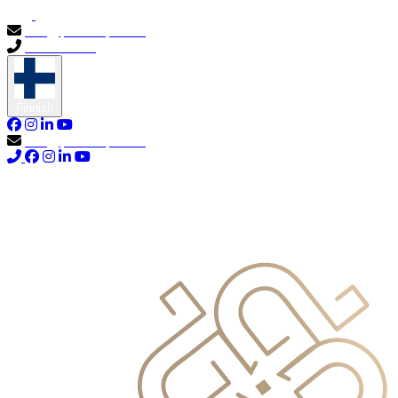
info@primocapital.ae
04 280 3528
Finnish
info@primocapital.ae