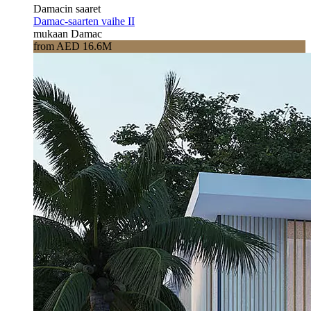
Damacin saaret
Damac-saarten vaihe II
mukaan Damac
from AED 16.6M