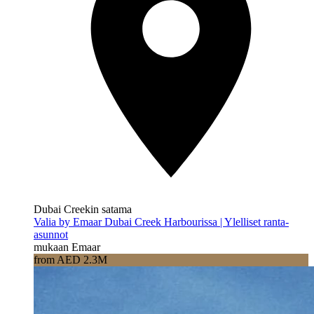
Dubai Creekin satama
Valia by Emaar Dubai Creek Harbourissa | Ylelliset ranta-
asunnot
mukaan Emaar
from AED 2.3M