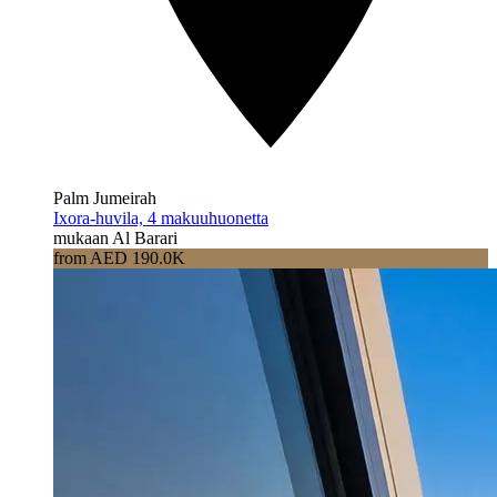
Palm Jumeirah
Ixora-huvila, 4 makuuhuonetta
mukaan Al Barari
from AED 190.0K