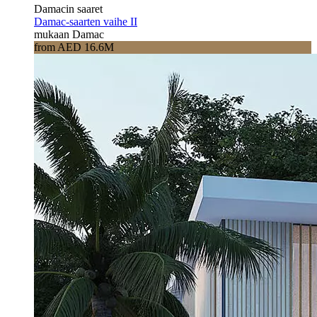
Damacin saaret
Damac-saarten vaihe II
mukaan Damac
from AED 16.6M