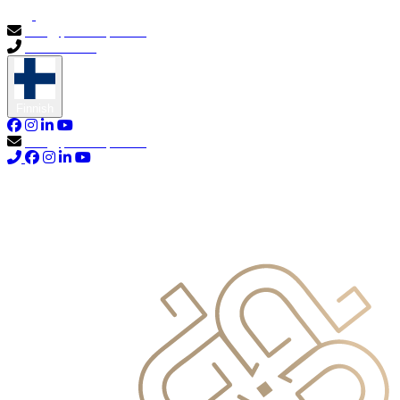
info@primocapital.ae
04 280 3528
Finnish
info@primocapital.ae