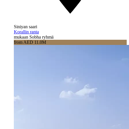
Siniyan saari
Korallin ranta
mukaan Sobha ryhmä
from AED 11.0M