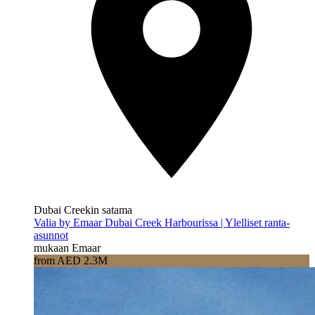
Dubai Creekin satama
Valia by Emaar Dubai Creek Harbourissa | Ylelliset ranta-
asunnot
mukaan Emaar
from AED 2.3M