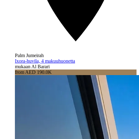
Palm Jumeirah
Ixora-huvila, 4 makuuhuonetta
mukaan Al Barari
from AED 190.0K