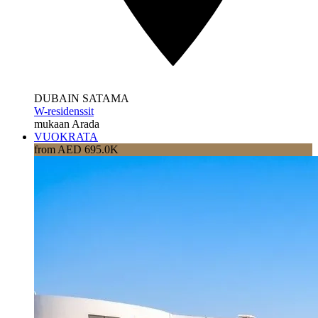
DUBAIN SATAMA
W-residenssit
mukaan Arada
VUOKRATA
from AED 695.0K