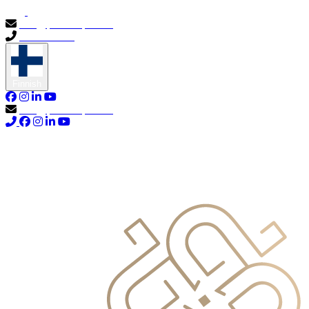
info@primocapital.ae
04 280 3528
Finnish
info@primocapital.ae