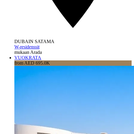
DUBAIN SATAMA
W-residenssit
mukaan Arada
VUOKRATA
from AED 695.0K