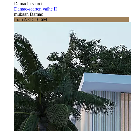
Damacin saaret
Damac-saarten vaihe II
mukaan Damac
from AED 16.6M