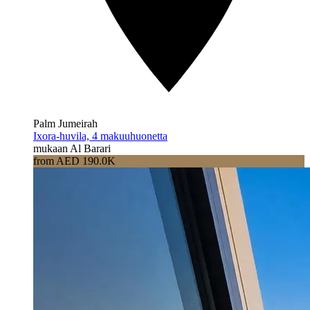
Palm Jumeirah
Ixora-huvila, 4 makuuhuonetta
mukaan Al Barari
from AED 190.0K