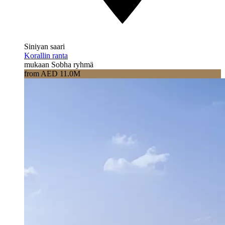
Siniyan saari
Korallin ranta
mukaan Sobha ryhmä
from AED 11.0M