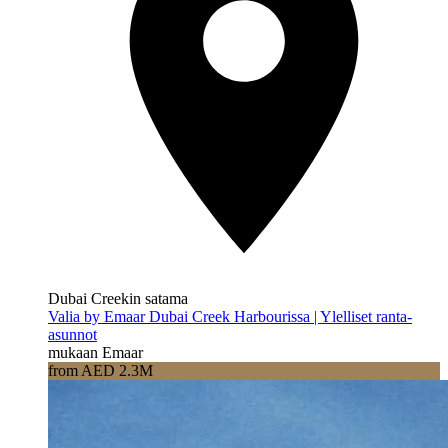
Dubai Creekin satama
Valia by Emaar Dubai Creek Harbourissa | Ylelliset ranta-
asunnot
mukaan Emaar
from AED 2.3M