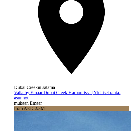
Dubai Creekin satama
Valia by Emaar Dubai Creek Harbourissa | Ylelliset ranta-
asunnot
mukaan Emaar
from AED 2.3M