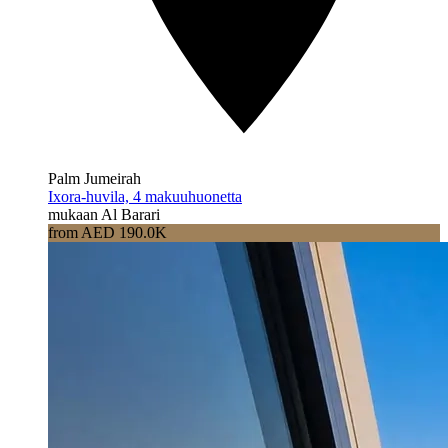
Palm Jumeirah
Ixora-huvila, 4 makuuhuonetta
mukaan Al Barari
from AED 190.0K