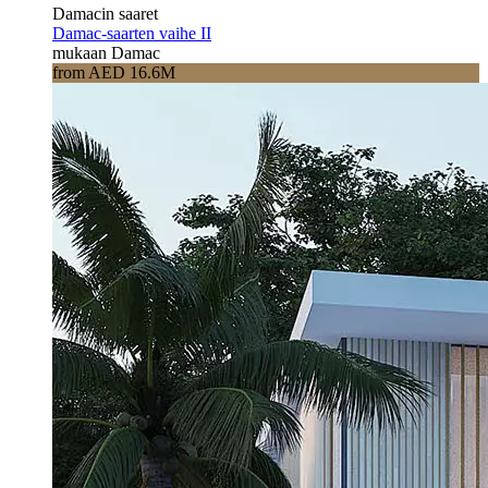
Damacin saaret
Damac-saarten vaihe II
mukaan Damac
from AED 16.6M