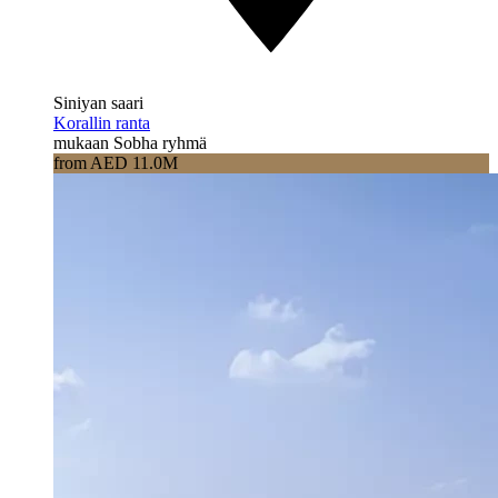
Siniyan saari
Korallin ranta
mukaan Sobha ryhmä
from AED 11.0M