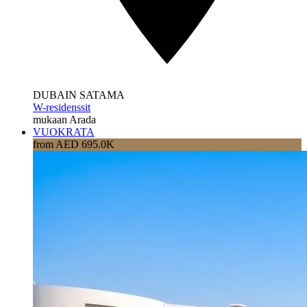
DUBAIN SATAMA
W-residenssit
mukaan Arada
VUOKRATA
from AED 695.0K