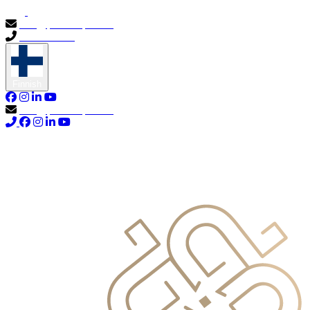
info@primocapital.ae
04 280 3528
Finnish
info@primocapital.ae