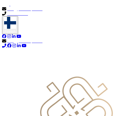
info@primocapital.ae
04 280 3528
Finnish
info@primocapital.ae