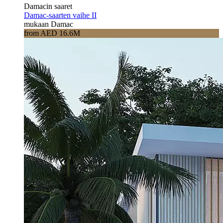
Damacin saaret
Damac-saarten vaihe II
mukaan Damac
from AED 16.6M