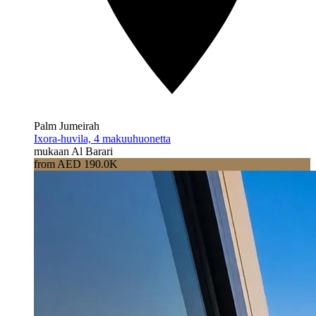
Palm Jumeirah
Ixora-huvila, 4 makuuhuonetta
mukaan Al Barari
from AED 190.0K