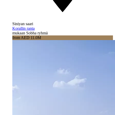
Siniyan saari
Korallin ranta
mukaan Sobha ryhmä
from AED 11.0M