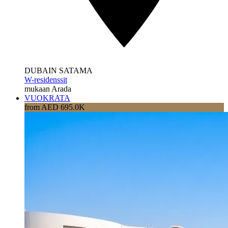
DUBAIN SATAMA
W-residenssit
mukaan Arada
VUOKRATA
from AED 695.0K