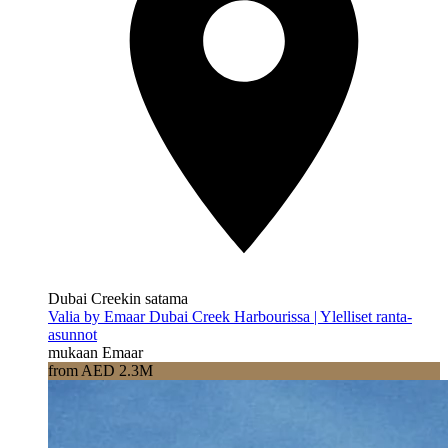
Dubai Creekin satama
Valia by Emaar Dubai Creek Harbourissa | Ylelliset ranta-
asunnot
mukaan Emaar
from AED 2.3M