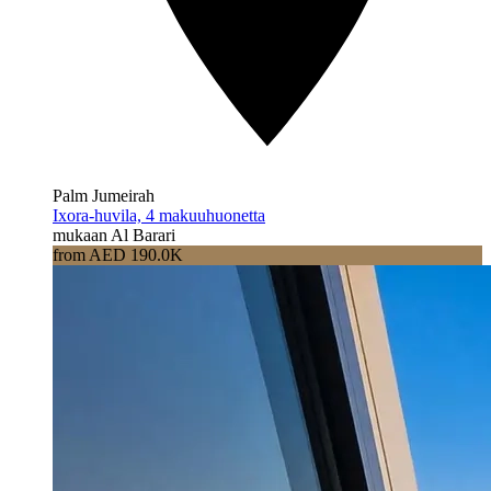
Palm Jumeirah
Ixora-huvila, 4 makuuhuonetta
mukaan Al Barari
from AED 190.0K