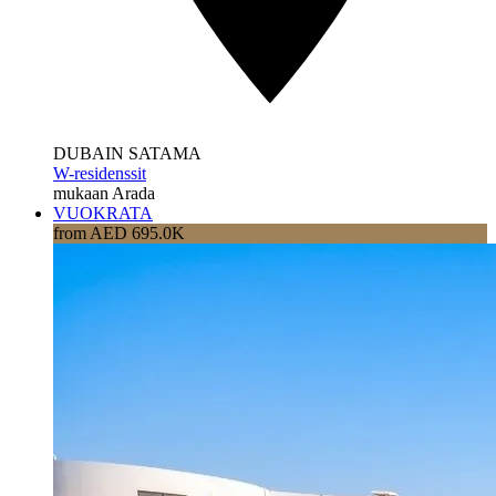
DUBAIN SATAMA
W-residenssit
mukaan Arada
VUOKRATA
from AED 695.0K