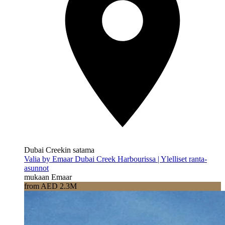
Dubai Creekin satama
Valia by Emaar Dubai Creek Harbourissa | Ylelliset ranta-
asunnot
mukaan Emaar
from AED 2.3M