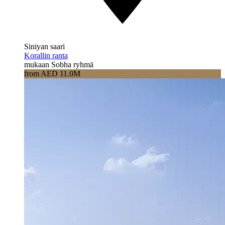
Siniyan saari
Korallin ranta
mukaan Sobha ryhmä
from AED 11.0M