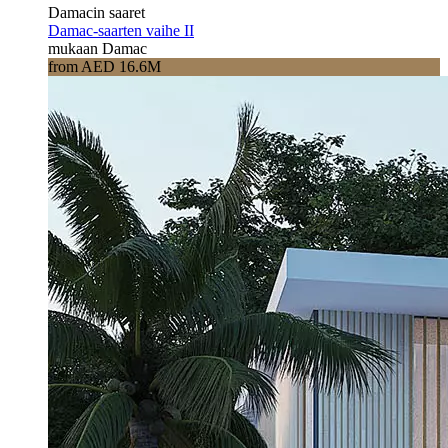
Damacin saaret
Damac-saarten vaihe II
mukaan Damac
from AED 16.6M