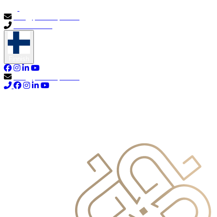
info@primocapital.ae
04 280 3528
Finnish
info@primocapital.ae