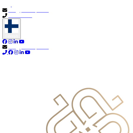
info@primocapital.ae
04 280 3528
Finnish
info@primocapital.ae