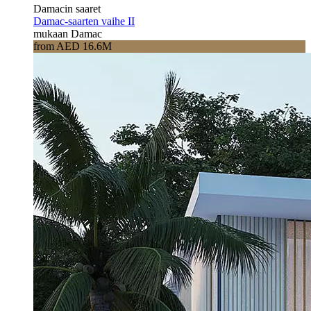
Damacin saaret
Damac-saarten vaihe II
mukaan Damac
from AED 16.6M