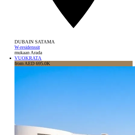
DUBAIN SATAMA
W-residenssit
mukaan Arada
VUOKRATA
from AED 695.0K