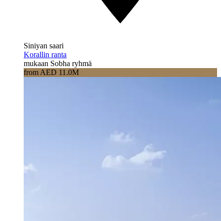
Siniyan saari
Korallin ranta
mukaan Sobha ryhmä
from AED 11.0M