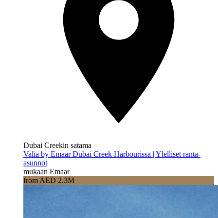
Dubai Creekin satama
Valia by Emaar Dubai Creek Harbourissa | Ylelliset ranta-
asunnot
mukaan Emaar
from AED 2.3M