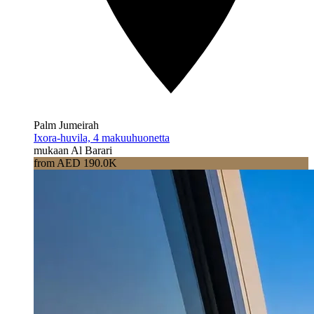
Palm Jumeirah
Ixora-huvila, 4 makuuhuonetta
mukaan Al Barari
from AED 190.0K