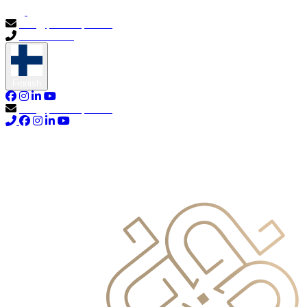
info@primocapital.ae
04 280 3528
Finnish
info@primocapital.ae