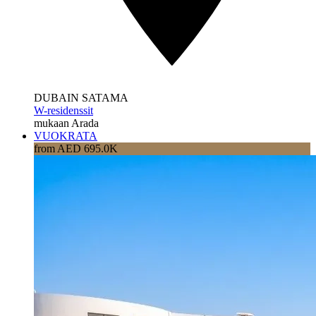
DUBAIN SATAMA
W-residenssit
mukaan Arada
VUOKRATA
from AED 695.0K