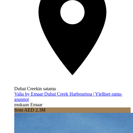
Dubai Creekin satama
Valia by Emaar Dubai Creek Harbourissa | Ylelliset ranta-
asunnot
mukaan Emaar
from AED 2.3M