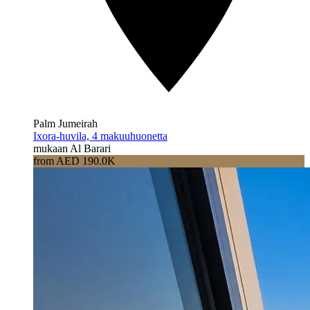
Palm Jumeirah
Ixora-huvila, 4 makuuhuonetta
mukaan Al Barari
from AED 190.0K