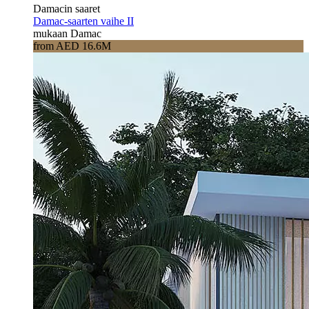
Damacin saaret
Damac-saarten vaihe II
mukaan Damac
from AED 16.6M