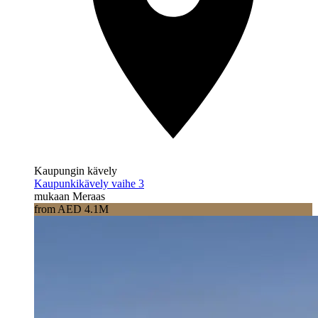
Kaupungin kävely
Kaupunkikävely vaihe 3
mukaan Meraas
from AED 4.1M