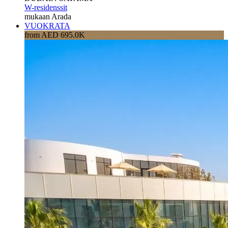
W-residenssit
mukaan Arada
VUOKRATA
from AED 695.0K