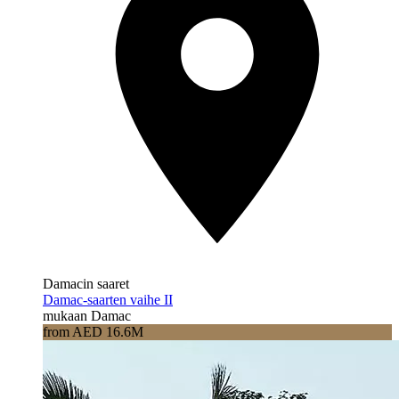
Damacin saaret
Damac-saarten vaihe II
mukaan Damac
from AED 16.6M