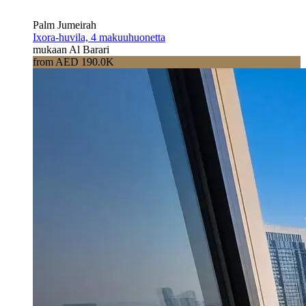
Palm Jumeirah
Ixora-huvila, 4 makuuhuonetta
mukaan Al Barari
from AED 190.0K