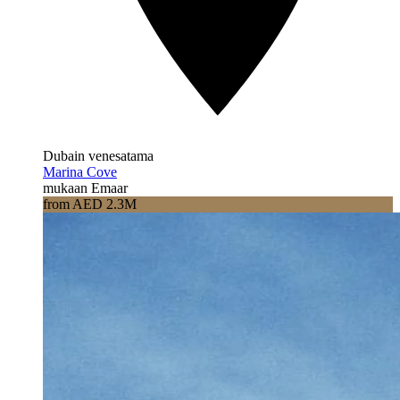
Dubain venesatama
Marina Cove
mukaan Emaar
from AED 2.3M