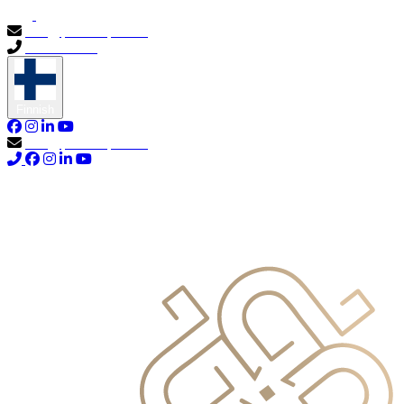
info@primocapital.ae
04 280 3528
Finnish
info@primocapital.ae