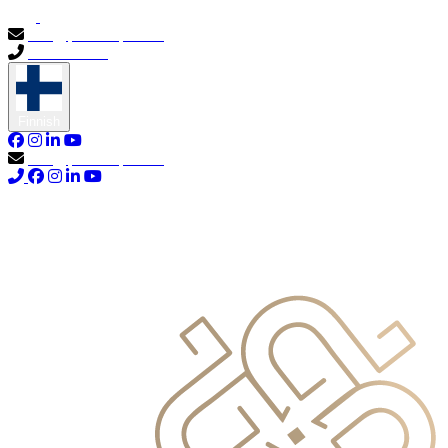
info@primocapital.ae
04 280 3528
Finnish
info@primocapital.ae