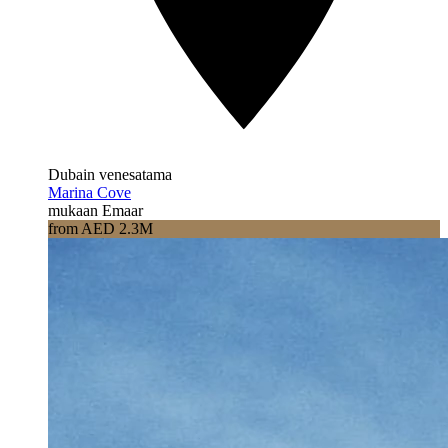
Dubain venesatama
Marina Cove
mukaan Emaar
from AED 2.3M