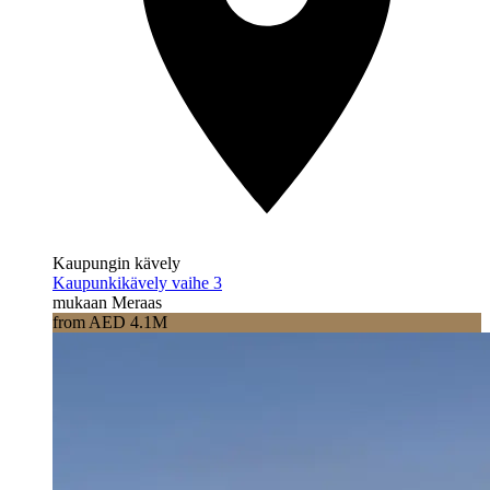
Kaupungin kävely
Kaupunkikävely vaihe 3
mukaan Meraas
from AED 4.1M