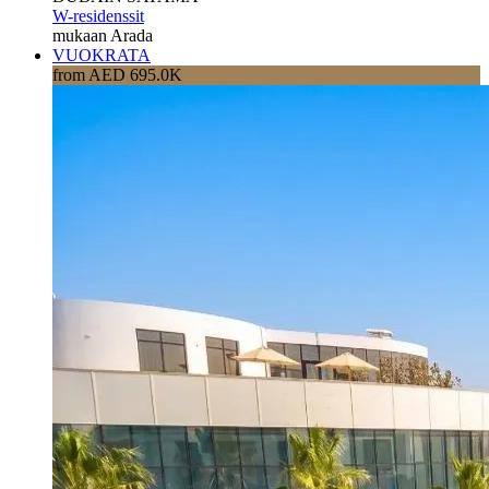
W-residenssit
mukaan Arada
VUOKRATA
from AED 695.0K