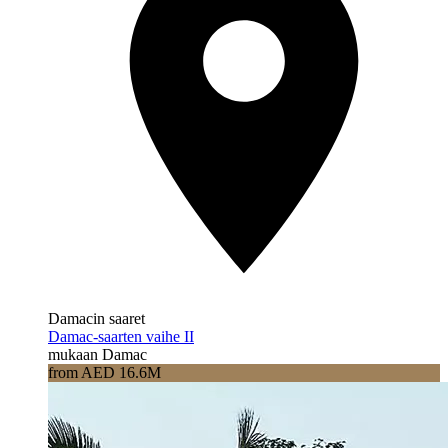
Damacin saaret
Damac-saarten vaihe II
mukaan Damac
from AED 16.6M