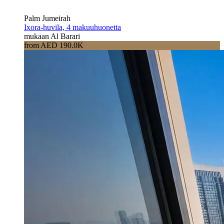
Palm Jumeirah
Ixora-huvila, 4 makuuhuonetta
mukaan Al Barari
from AED 190.0K