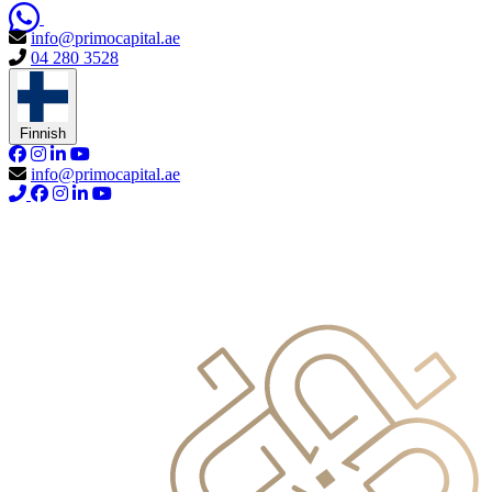
info@primocapital.ae
04 280 3528
Finnish
info@primocapital.ae