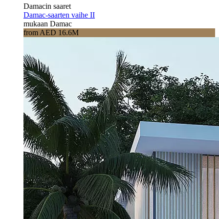
Damacin saaret
Damac-saarten vaihe II
mukaan Damac
from AED 16.6M