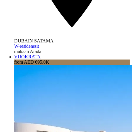
DUBAIN SATAMA
W-residenssit
mukaan Arada
VUOKRATA
from AED 695.0K