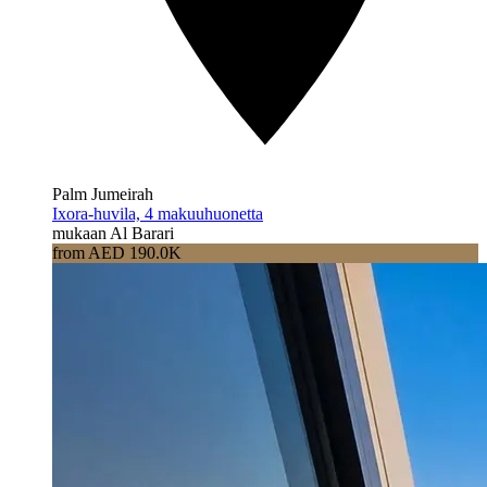
Palm Jumeirah
Ixora-huvila, 4 makuuhuonetta
mukaan Al Barari
from AED 190.0K