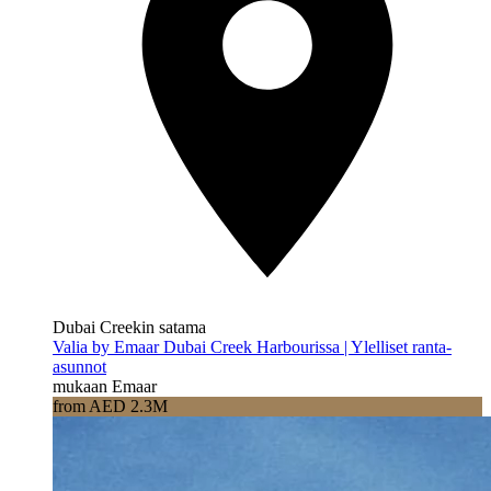
Dubai Creekin satama
Valia by Emaar Dubai Creek Harbourissa | Ylelliset ranta-
asunnot
mukaan Emaar
from AED 2.3M