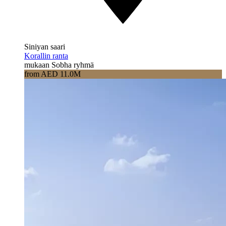
Siniyan saari
Korallin ranta
mukaan Sobha ryhmä
from AED 11.0M