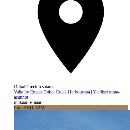
Dubai Creekin satama
Valia by Emaar Dubai Creek Harbourissa | Ylelliset ranta-
asunnot
mukaan Emaar
from AED 2.3M