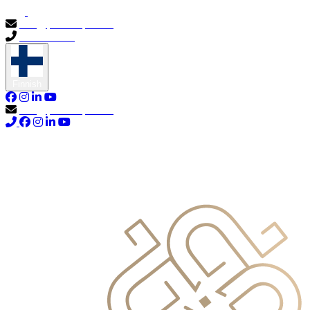
info@primocapital.ae
04 280 3528
Finnish
info@primocapital.ae