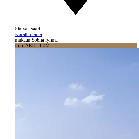
Siniyan saari
Korallin ranta
mukaan Sobha ryhmä
from AED 11.0M