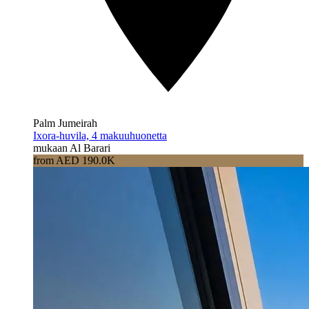
Palm Jumeirah
Ixora-huvila, 4 makuuhuonetta
mukaan Al Barari
from AED 190.0K