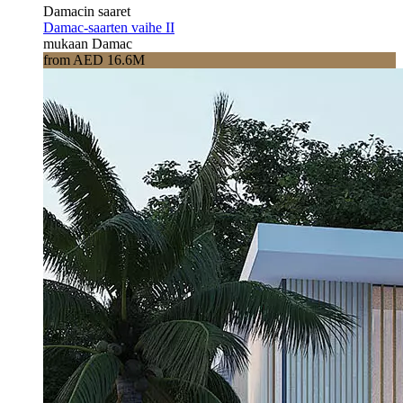
Damacin saaret
Damac-saarten vaihe II
mukaan Damac
from AED 16.6M