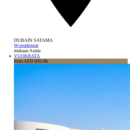
DUBAIN SATAMA
W-residenssit
mukaan Arada
VUOKRATA
from AED 695.0K