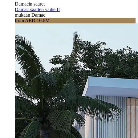
Damacin saaret
Damac-saarten vaihe II
mukaan Damac
from AED 16.6M