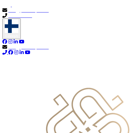
info@primocapital.ae
04 280 3528
Finnish
info@primocapital.ae