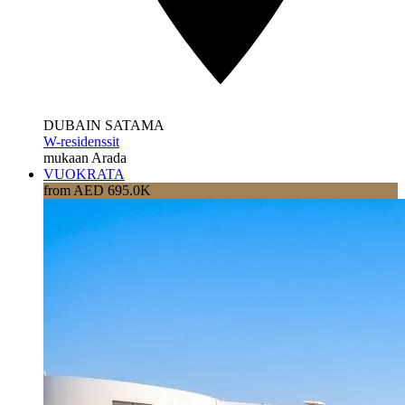
DUBAIN SATAMA
W-residenssit
mukaan Arada
VUOKRATA
from AED 695.0K