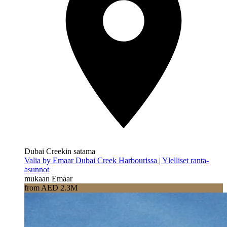
Dubai Creekin satama
Valia by Emaar Dubai Creek Harbourissa | Ylelliset ranta-
asunnot
mukaan Emaar
from AED 2.3M