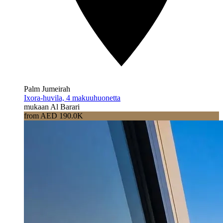
Palm Jumeirah
Ixora-huvila, 4 makuuhuonetta
mukaan Al Barari
from AED 190.0K