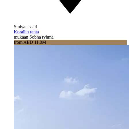
Siniyan saari
Korallin ranta
mukaan Sobha ryhmä
from AED 11.0M