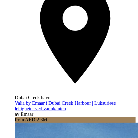
Dubai Creek havn
Valia by Emaar i Dubai Creek Harbour | Luksuriøse
leiligheter ved vannkanten
av Emaar
from AED 2.3M