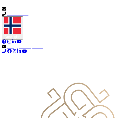
info@primocapital.ae
04 280 3528
Norwegian
info@primocapital.ae