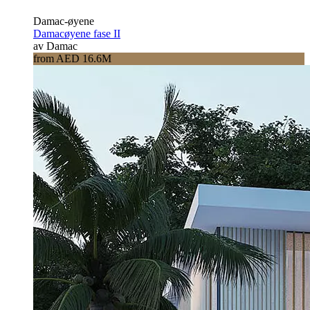
Damac-øyene
Damacøyene fase II
av Damac
from AED 16.6M