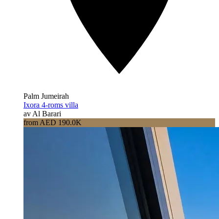
Palm Jumeirah
Ixora 4-roms villa
av Al Barari
from AED 190.0K