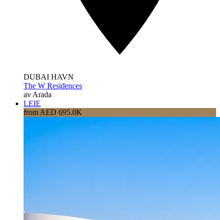
DUBAI HAVN
The W Residences
av Arada
LEIE
from AED 695.0K