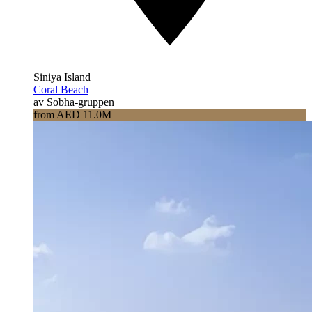
Siniya Island
Coral Beach
av Sobha-gruppen
from AED 11.0M