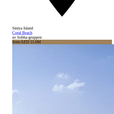
Siniya Island
Coral Beach
av Sobha-gruppen
from AED 11.0M