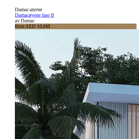
Damac-øyene
Damacøyene fase II
av Damac
from AED 16.6M