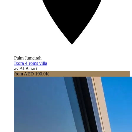
Palm Jumeirah
Ixora 4-roms villa
av Al Barari
from AED 190.0K