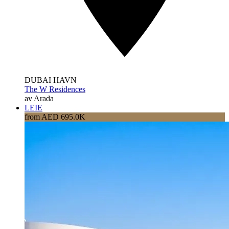
DUBAI HAVN
The W Residences
av Arada
LEIE
from AED 695.0K