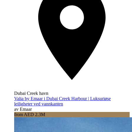
Dubai Creek havn
Valia by Emaar i Dubai Creek Harbour | Luksuriøse
leiligheter ved vannkanten
av Emaar
from AED 2.3M