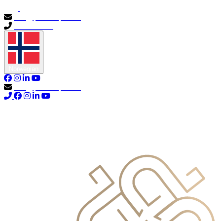
info@primocapital.ae
04 280 3528
Norwegian
info@primocapital.ae