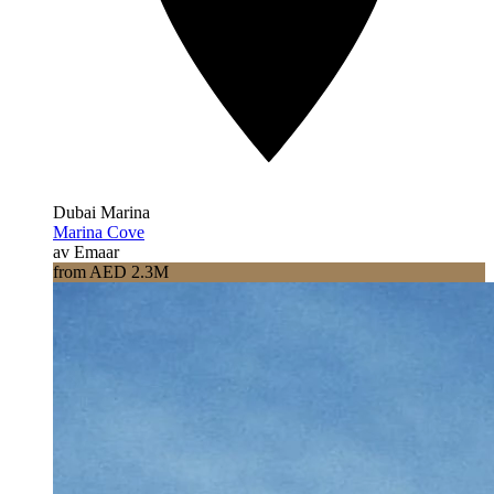
Dubai Marina
Marina Cove
av Emaar
from AED 2.3M