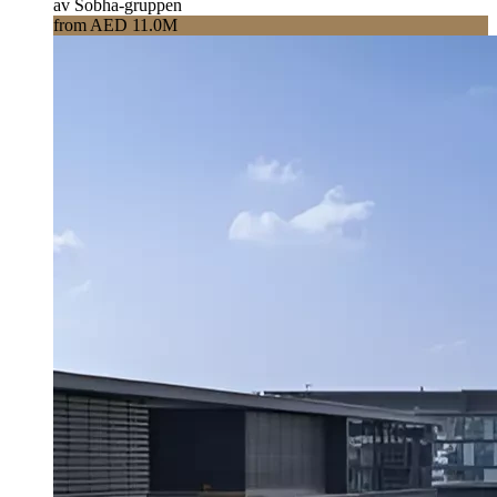
av Sobha-gruppen
from AED 11.0M