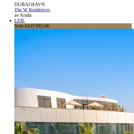
DUBAI HAVN
The W Residences
av Arada
LEIE
from AED 695.0K