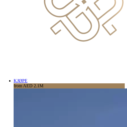
KJØPE
from AED 2.1M