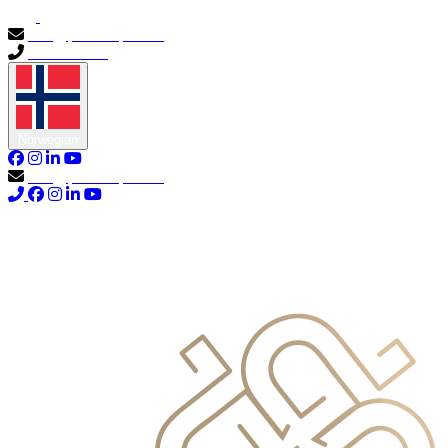
info@primocapital.ae
04 280 3528
Norwegian
info@primocapital.ae