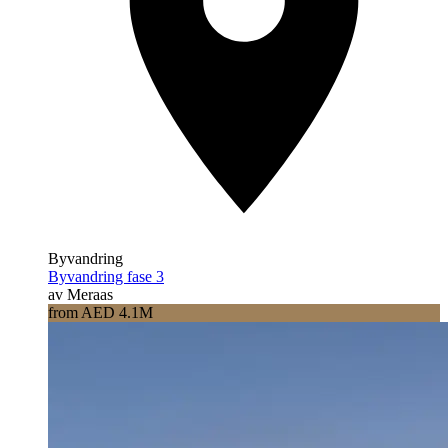
Byvandring
Byvandring fase 3
av Meraas
from AED 4.1M