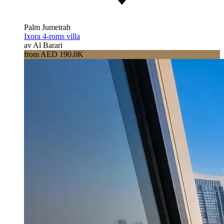
Palm Jumeirah
Ixora 4-roms villa
av Al Barari
from AED 190.0K