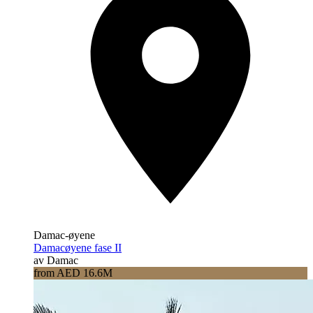
Damac-øyene
Damacøyene fase II
av Damac
from AED 16.6M