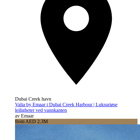
Dubai Creek havn
Valia by Emaar i Dubai Creek Harbour | Luksuriøse
leiligheter ved vannkanten
av Emaar
from AED 2.3M