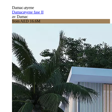
Damac-øyene
Damacøyene fase II
av Damac
from AED 16.6M