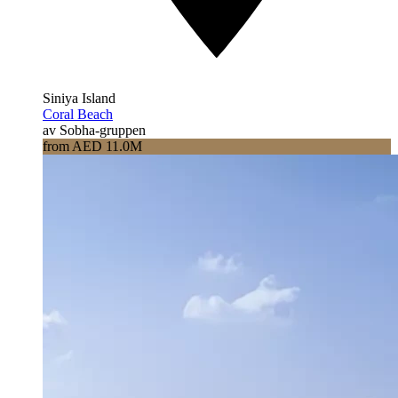
Siniya Island
Coral Beach
av Sobha-gruppen
from AED 11.0M