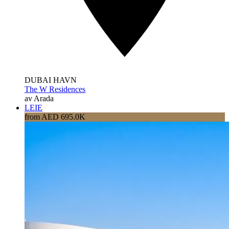
DUBAI HAVN
The W Residences
av Arada
LEIE
from AED 695.0K