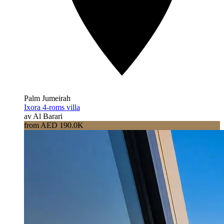
Palm Jumeirah
Ixora 4-roms villa
av Al Barari
from AED 190.0K