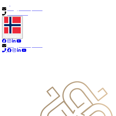
info@primocapital.ae
04 280 3528
Norwegian
info@primocapital.ae