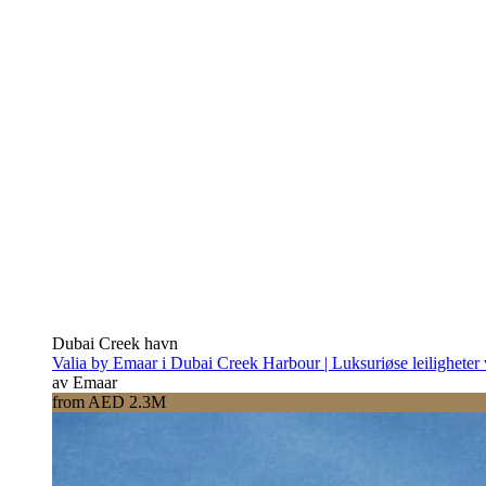
Dubai Creek havn
Valia by Emaar i Dubai Creek Harbour | Luksuriøse leiligheter
av Emaar
from AED 2.3M