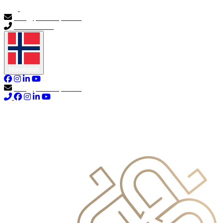
info@primocapital.ae
04 280 3528
Norwegian
info@primocapital.ae