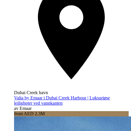
Dubai Creek havn
Valia by Emaar i Dubai Creek Harbour | Luksuriøse
leiligheter ved vannkanten
av Emaar
from AED 2.3M