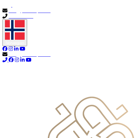
info@primocapital.ae
04 280 3528
Norwegian
info@primocapital.ae