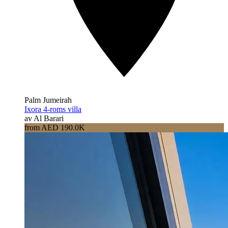
Palm Jumeirah
Ixora 4-roms villa
av Al Barari
from AED 190.0K