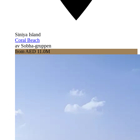
Siniya Island
Coral Beach
av Sobha-gruppen
from AED 11.0M