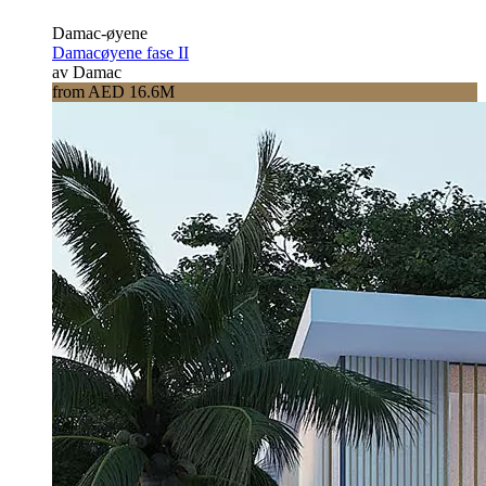
Damac-øyene
Damacøyene fase II
av Damac
from AED 16.6M