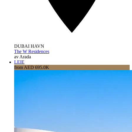
DUBAI HAVN
The W Residences
av Arada
LEIE
from AED 695.0K