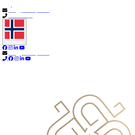
info@primocapital.ae
04 280 3528
Norwegian
info@primocapital.ae