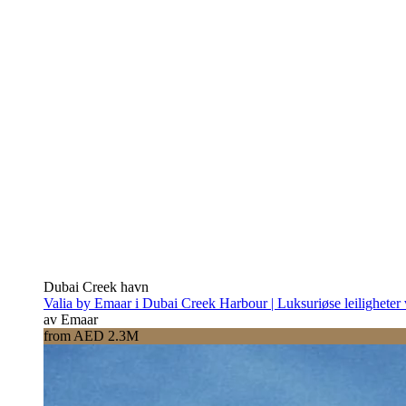
Dubai Creek havn
Valia by Emaar i Dubai Creek Harbour | Luksuriøse leiligheter
av Emaar
from AED 2.3M