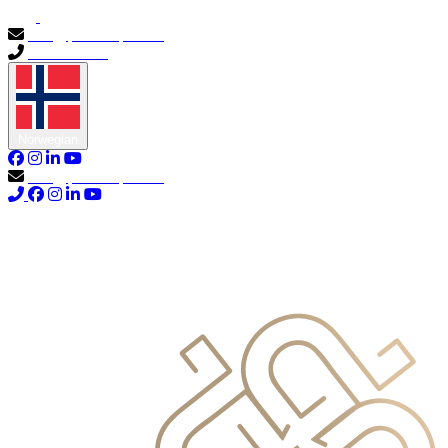
info@primocapital.ae
04 280 3528
Norwegian
info@primocapital.ae