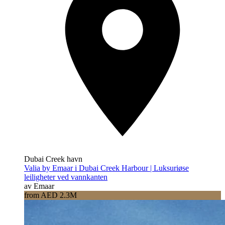
Dubai Creek havn
Valia by Emaar i Dubai Creek Harbour | Luksuriøse
leiligheter ved vannkanten
av Emaar
from AED 2.3M