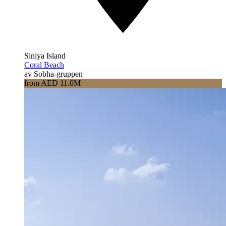
Siniya Island
Coral Beach
av Sobha-gruppen
from AED 11.0M