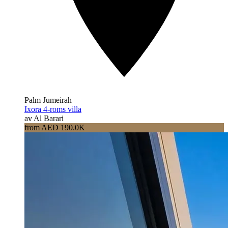
Palm Jumeirah
Ixora 4-roms villa
av Al Barari
from AED 190.0K