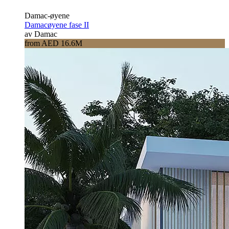
Damac-øyene
Damacøyene fase II
av Damac
from AED 16.6M