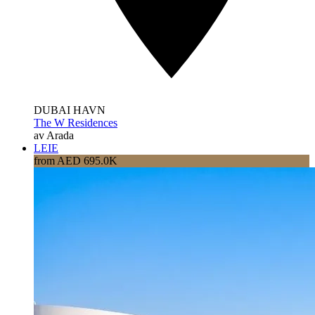
DUBAI HAVN
The W Residences
av Arada
LEIE
from AED 695.0K